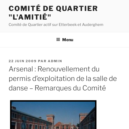
Aller
COMITÉ DE QUARTIER
au
"L'AMITIÉ"
contenu
principal
Comité de Quartier actif sur Etterbeek et Auderghem
Menu
PUBLIÉ
22 JUIN 2009
PAR
ADMIN
LE
Arsenal : Renouvellement du
permis d’exploitation de la salle de
danse – Remarques du Comité