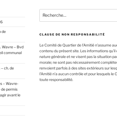
Recherche
pour
26
:
n de
CLAUSE DE NON RESPONSABILITÉ
Le Comité de Quartier de l’Amitié n’assume au
h. Wavre – Bvd
contenu du présent site. Les informations qu’i
eil communal
nature générale et ne visent pas la situation p
morale; ne sont pas nécessairement complètes,
 – ch. de
renvoient parfois à des sites extérieurs sur les
l’Amitié n’a aucun contrôle et pour lesquels le 
toute responsabilité.
es – Wavre-
 de permis
gir avant le