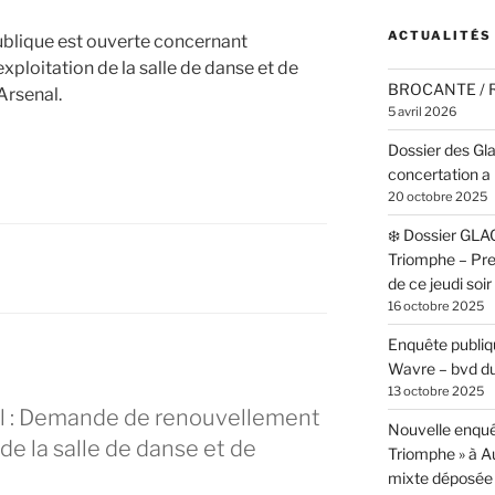
ACTUALITÉS
ublique est ouverte concernant
ploitation de la salle de danse et de
BROCANTE /
’Arsenal.
5 avril 2026
Dossier des Gl
concertation a 
20 octobre 2025
❄️ Dossier GLA
Triomphe – Pr
de ce jeudi soi
16 octobre 2025
Enquête publiqu
Wavre – bvd du
13 octobre 2025
al : Demande de renouvellement
Nouvelle enquê
de la salle de danse et de
Triomphe » à 
mixte déposée 