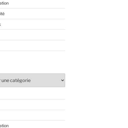
ation
ité
k
ation