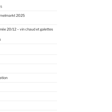
25
melmarkt 2025
nnée 20/12 – vin chaud et galettes
4
ation