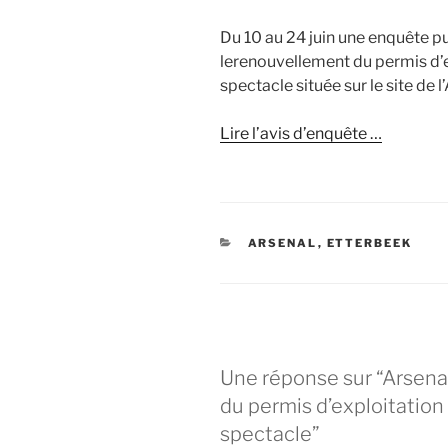
Du 10 au 24 juin une enquête p
lerenouvellement du permis d’ex
spectacle située sur le site de l
Lire l’avis d’enquête …
CATÉGORIES
ARSENAL
,
ETTERBEEK
Une réponse sur “Arsen
du permis d’exploitation 
spectacle”