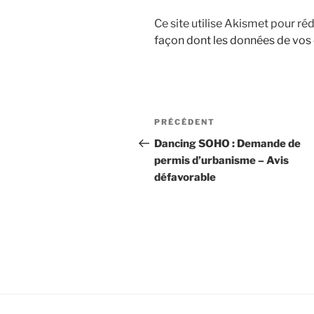
Ce site utilise Akismet pour réd
façon dont les données de vos
Navigation
Article
PRÉCÉDENT
de
précédent
Dancing SOHO : Demande de
permis d’urbanisme – Avis
l’article
défavorable