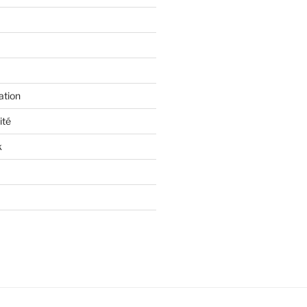
ation
ité
k