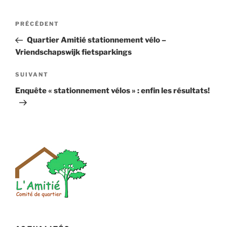
Navigation
Article
PRÉCÉDENT
de
précédent
Quartier Amitié stationnement vélo –
l’article
Vriendschapswijk fietsparkings
Article
SUIVANT
suivant
Enquête « stationnement vélos » : enfin les résultats!