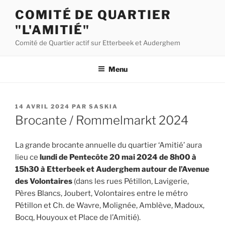
Aller
COMITÉ DE QUARTIER
au
"L'AMITIÉ"
contenu
principal
Comité de Quartier actif sur Etterbeek et Auderghem
Menu
PUBLIÉ
14 AVRIL 2024
PAR
SASKIA
LE
Brocante / Rommelmarkt 2024
La grande brocante annuelle du quartier ‘Amitié’ aura
lieu ce
lundi de Pentecôte 20 mai 2024 de 8h00 à
15h30 à Etterbeek et Auderghem
autour de l’Avenue
des Volontaires
(dans les rues Pétillon, Lavigerie,
Pères Blancs, Joubert, Volontaires entre le métro
Pétillon et Ch. de Wavre, Molignée, Amblève, Madoux,
Bocq, Houyoux et Place de l’Amitié).