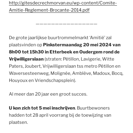
http://gitesdecrechmorvan.eu/wp-content/Comite-
Amitie-Reglement-Brocante-2014.pdf
————————————————
De grote jaarlijkse buurtrommelmarkt ‘Amitié’ zal
plaatsvinden op
Pinkstermaandag
20 mei 2024 van
8h00 tot 15h30 in Etterbeek en Oudergem
rond de
Vrijwilligerslaan
(straten: Pétillon, Lavigerie, Witte
Paters, Joubert, Vrijwilligerslaan tss metro Pétillon en
Waversesteenweg, Molignée, Amblève, Madoux, Bocq,
Houyoux en Vriendschapsplein).
Al meer dan 20 jaar een groot succes.
U kon zich tot 5 mei inschrijven
. Buurtbewoners
hadden tot 28 april voorrang bij de toewijzing van
plaatsen.