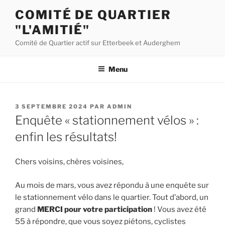
Aller
COMITÉ DE QUARTIER
au
"L'AMITIÉ"
contenu
principal
Comité de Quartier actif sur Etterbeek et Auderghem
Menu
PUBLIÉ
3 SEPTEMBRE 2024
PAR
ADMIN
LE
Enquête « stationnement vélos » :
enfin les résultats!
Chers voisins, chères voisines,
Au mois de mars, vous avez répondu à une enquête sur
le stationnement vélo dans le quartier. Tout d’abord, un
grand
MERCI pour votre participation
! Vous avez été
55 à répondre, que vous soyez piétons, cyclistes