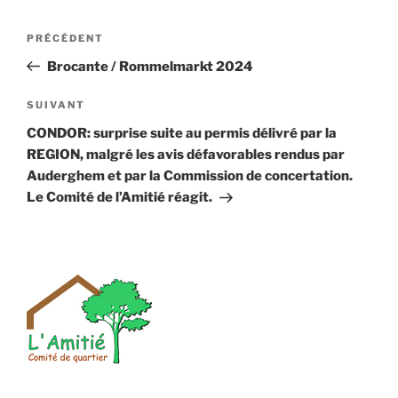
Navigation
Article
PRÉCÉDENT
de
précédent
Brocante / Rommelmarkt 2024
l’article
Article
SUIVANT
suivant
CONDOR: surprise suite au permis délivré par la
REGION, malgré les avis défavorables rendus par
Auderghem et par la Commission de concertation.
Le Comité de l’Amitié réagit.