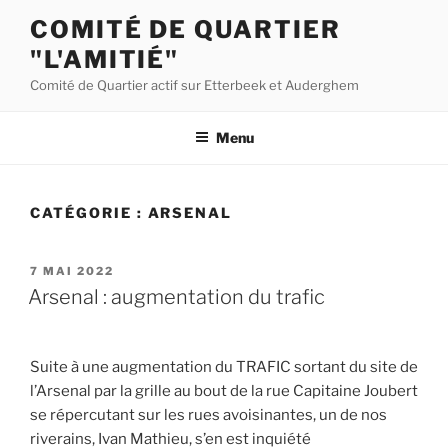
Aller
COMITÉ DE QUARTIER
au
"L'AMITIÉ"
contenu
principal
Comité de Quartier actif sur Etterbeek et Auderghem
Menu
CATÉGORIE :
ARSENAL
PUBLIÉ
7 MAI 2022
LE
Arsenal : augmentation du trafic
Suite à une augmentation du TRAFIC sortant du site de
l’Arsenal par la grille au bout de la rue Capitaine Joubert
se répercutant sur les rues avoisinantes, un de nos
riverains, Ivan Mathieu, s’en est inquiété