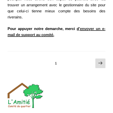
trouver un arrangement avec le gestionnaire du site pour
que celui-ci tienne mieux compte des besoins des
riverains.
Pour appuyer notre demarche, merci
d’
envoyer un e-
mail de support au comité
.
Pagination
Page
Page
1
suiv
des
publications