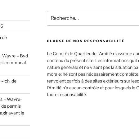
Recherche
pour
26
:
n de
CLAUSE DE NON RESPONSABILITÉ
Le Comité de Quartier de l’Amitié n’assume au
h. Wavre – Bvd
contenu du présent site. Les informations qu’i
eil communal
nature générale et ne visent pas la situation p
morale; ne sont pas nécessairement complètes,
 – ch. de
renvoient parfois à des sites extérieurs sur les
l’Amitié n’a aucun contrôle et pour lesquels le 
toute responsabilité.
es – Wavre-
 de permis
gir avant le