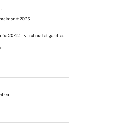
25
melmarkt 2025
nnée 20/12 – vin chaud et galettes
4
ation