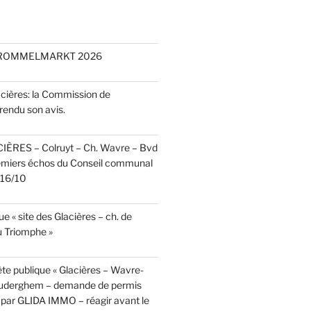
 ROMMELMARKT 2026
acières: la Commission de
rendu son avis.
CIÈRES – Colruyt – Ch. Wavre – Bvd
emiers échos du Conseil communal
r 16/10
e « site des Glacières – ch. de
 Triomphe »
te publique « Glacières – Wavre-
Auderghem – demande de permis
par GLIDA IMMO – réagir avant le