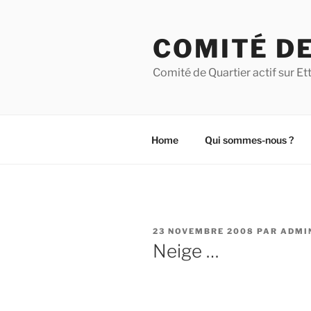
Aller
au
COMITÉ DE
contenu
principal
Comité de Quartier actif sur 
Home
Qui sommes-nous ?
PUBLIÉ
23 NOVEMBRE 2008
PAR
ADMI
LE
Neige …