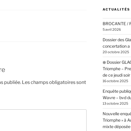
ACTUALITÉS
BROCANTE /
5 avril 2026
Dossier des Gl
concertation a 
20 octobre 2025
❄️ Dossier GLA
re
Triomphe – Pr
de ce jeudi soi
16 octobre 2025
s publiée.
Les champs obligatoires sont
Enquête publiqu
Wavre – bvd du
13 octobre 2025
Nouvelle enquê
Triomphe » à 
mixte déposée 