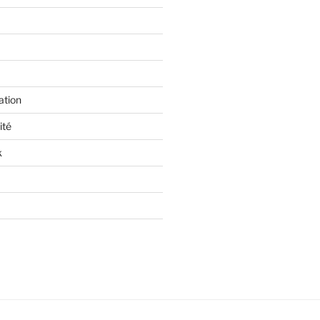
ation
ité
k