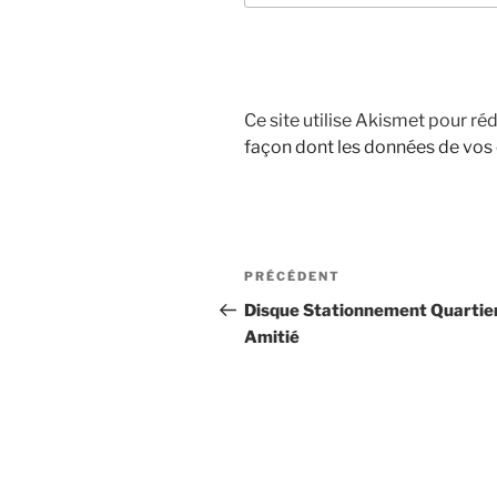
Ce site utilise Akismet pour réd
façon dont les données de vos
Navigation
Article
PRÉCÉDENT
de
précédent
Disque Stationnement Quartie
Amitié
l’article