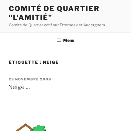
Aller
COMITÉ DE QUARTIER
au
"L'AMITIÉ"
contenu
principal
Comité de Quartier actif sur Etterbeek et Auderghem
Menu
ÉTIQUETTE :
NEIGE
PUBLIÉ
23 NOVEMBRE 2008
LE
Neige …