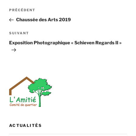
Navigation
Article
PRÉCÉDENT
de
précédent
Chaussée des Arts 2019
l’article
Article
SUIVANT
suivant
Exposition Photographique « Schieven Regards II »
ACTUALITÉS