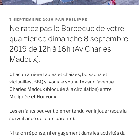
PUBLIÉ
7 SEPTEMBRE 2019
PAR
PHILIPPE
LE
Ne ratez pas le Barbecue de votre
quartier ce dimanche 8 septembre
2019 de 12h à 16h (Av Charles
Madoux).
Chacun amène tables et chaises, boissons et
victuailles, BBQ si vous le souhaitez sur l’avenue
Charles Madoux (bloquée à la circulation) entre
Molignée et Houyoux.
Les enfants peuvent bien entendu venir jouer (sous la
surveillance de leurs parents).
Ni talon réponse, ni engagement dans les activités du