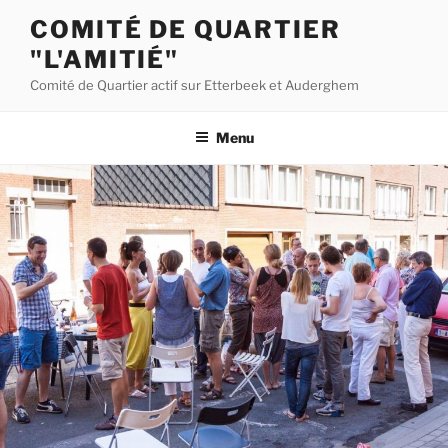
Aller
COMITÉ DE QUARTIER
au
"L'AMITIÉ"
contenu
principal
Comité de Quartier actif sur Etterbeek et Auderghem
Menu