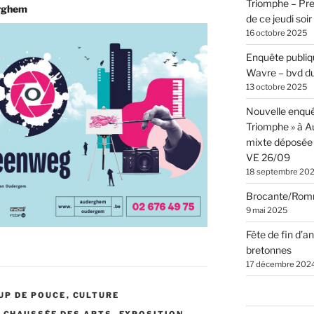
Triomphe – Pr
erghem
de ce jeudi soi
16 octobre 2025
Enquête publiqu
Wavre – bvd du
13 octobre 2025
Nouvelle enquê
Triomphe » à 
mixte déposée 
VE 26/09
18 septembre 20
Brocante/Rom
9 mai 2025
Fête de fin d’a
bretonnes
17 décembre 202
UP DE POUCE
,
CULTURE
,
CHAUSSÉE DES ARTS
,
EXPOSITION