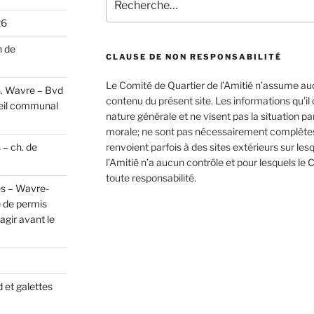
pour
26
:
n de
CLAUSE DE NON RESPONSABILITÉ
Le Comité de Quartier de l’Amitié n’assume au
h. Wavre – Bvd
contenu du présent site. Les informations qu’i
eil communal
nature générale et ne visent pas la situation p
morale; ne sont pas nécessairement complètes,
 – ch. de
renvoient parfois à des sites extérieurs sur les
l’Amitié n’a aucun contrôle et pour lesquels le 
toute responsabilité.
es – Wavre-
 de permis
gir avant le
 et galettes