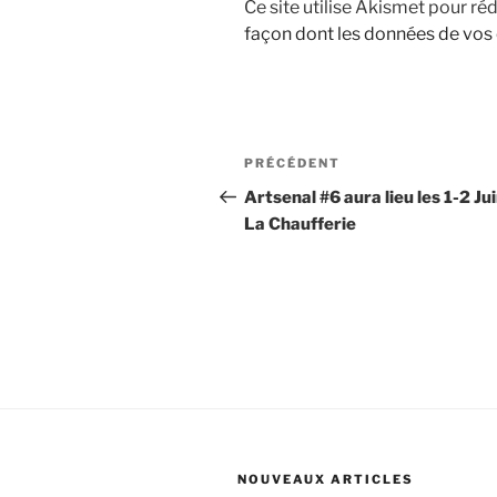
Ce site utilise Akismet pour réd
façon dont les données de vos
Navigation
Article
PRÉCÉDENT
de
précédent
Artsenal #6 aura lieu les 1-2 Jui
La Chaufferie
l’article
NOUVEAUX ARTICLES