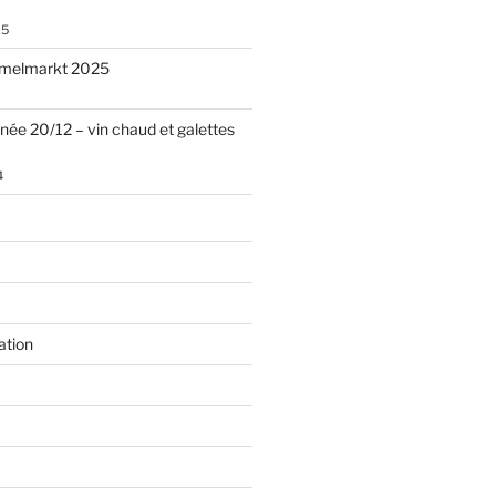
25
melmarkt 2025
nnée 20/12 – vin chaud et galettes
4
ation