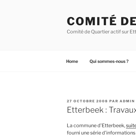
Aller
au
COMITÉ DE
contenu
principal
Comité de Quartier actif sur 
Home
Qui sommes-nous ?
PUBLIÉ
27 OCTOBRE 2008
PAR
ADMIN
LE
Etterbeek : Travaux
La commune d’Etterbeek,
suit
fourni une série d’informations 