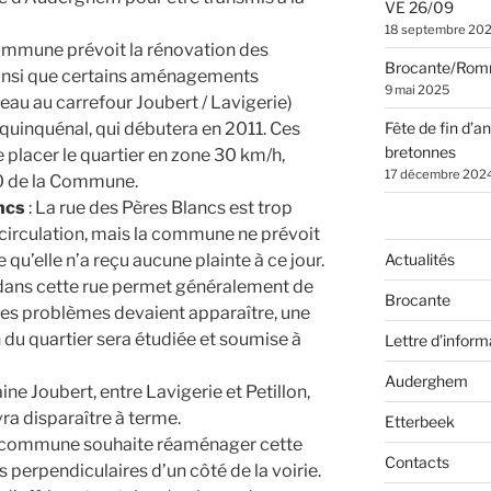
VE 26/09
18 septembre 20
ommune prévoit la rénovation des
Brocante/Rom
, ainsi que certains aménagements
9 mai 2025
au au carrefour Joubert / Lavigerie)
Fête de fin d’a
 quinquénal, qui débutera en 2011. Ces
bretonnes
 placer le quartier en zone 30 km/h,
17 décembre 202
0 de la Commune.
ncs
: La rue des Pères Blancs est trop
 circulation, mais la commune ne prévoit
Actualités
qu’elle n’a reçu aucune plainte à ce jour.
c dans cette rue permet généralement de
Brocante
s des problèmes devaient apparaître, une
n du quartier sera étudiée et soumise à
Lettre d’inform
Auderghem
ine Joubert, entre Lavigerie et Petillon,
vra disparaître à terme.
Etterbeek
 commune souhaite réaménager cette
Contacts
s perpendiculaires d’un côté de la voirie.