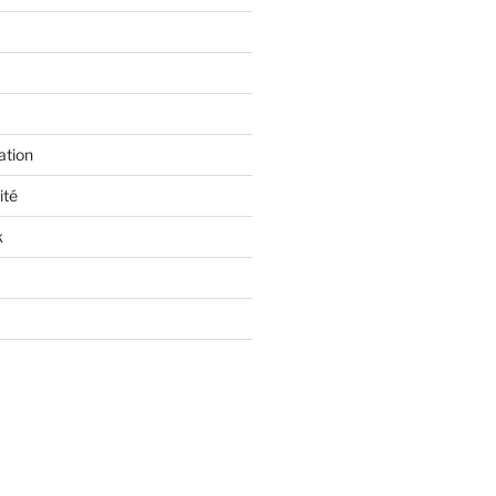
ation
ité
k