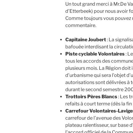
Un tout grand merci à Mr.De V
d’Etterbeek) pour nous avoir fou
Comme toujours vous pouvez réa
commentaire.
Capitaine Joubert
: La signali
bafouée interdisant la circulati
Piste cyclable Volontaires
: Le
tous les accords des commune
plusieurs mois. La Région doit
d’urbanisme qui sera l’objet d’
autorisations sont délivrées à 
durant le second semestre 20
Trottoirs Pères Blancs
: Les t
refaits à court terme (dès la fin
Carrefour Volontaires-Lavige
carrefour de l’avenue des Volon
plateau ralentisseur, sur base 
l’accord officiel de la Commun