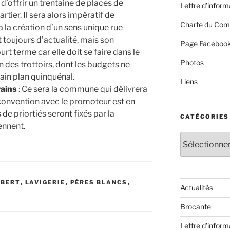
d’offrir un trentaine de places de
Lettre d’inform
tier. Il sera alors impératif de
Charte du Com
ia la création d’un sens unique rue
t toujours d’actualité, mais son
Page Faceboo
rt terme car elle doit se faire dans le
Photos
n des trottoirs, dont les budgets ne
ain plan quinquénal.
Liens
rains
: Ce sera la commune qui délivrera
 convention avec le promoteur est en
 de priortiés seront fixés par la
CATÉGORIES
ennent.
Catégories
UBERT
,
LAVIGERIE
,
PÈRES BLANCS
,
Actualités
Brocante
Lettre d’inform