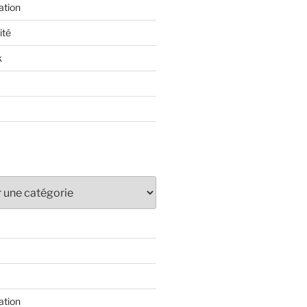
ation
ité
k
ation