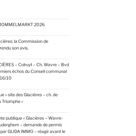
 ROMMELMARKT 2026
acières: la Commission de
rendu son avis.
CIÈRES – Colruyt – Ch. Wavre – Bvd
emiers échos du Conseil communal
r 16/10
e « site des Glacières – ch. de
 Triomphe »
te publique « Glacières – Wavre-
Auderghem – demande de permis
par GLIDA IMMO – réagir avant le