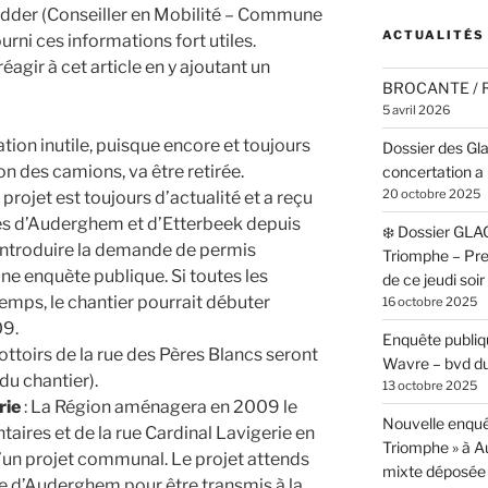
adder (Conseiller en Mobilité – Commune
ACTUALITÉS
rni ces informations fort utiles.
gir à cet article en y ajoutant un
BROCANTE /
5 avril 2026
sation inutile, puisque encore et toujours
Dossier des Gl
on des camions, va être retirée.
concertation a 
20 octobre 2025
 projet est toujours d’actualité et a reçu
s d’Auderghem et d’Etterbeek depuis
❄️ Dossier GLA
 introduire la demande de permis
Triomphe – Pr
une enquète publique. Si toutes les
de ce jeudi soi
temps, le chantier pourrait débuter
16 octobre 2025
09.
Enquête publiqu
rottoirs de la rue des Pères Blancs seront
Wavre – bvd du
 du chantier).
13 octobre 2025
rie
: La Région aménagera en 2009 le
Nouvelle enquê
taires et de la rue Cardinal Lavigerie en
Triomphe » à 
d’un projet communal. Le projet attends
mixte déposée 
e d’Auderghem pour être transmis à la