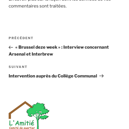
commentaires sont traitées
.
Navigation
Article
PRÉCÉDENT
de
précédent
« Brussel deze week » : Interview concernant
l’article
Arsenal et Interbrew
Article
SUIVANT
suivant
Intervention auprès du Collège Communal