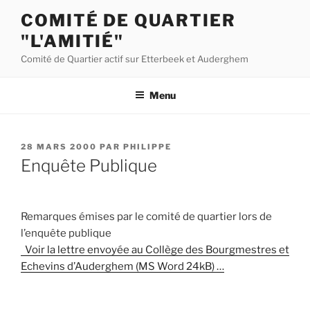
Aller
COMITÉ DE QUARTIER
au
"L'AMITIÉ"
contenu
principal
Comité de Quartier actif sur Etterbeek et Auderghem
Menu
PUBLIÉ
28 MARS 2000
PAR
PHILIPPE
LE
Enquête Publique
Remarques émises par le comité de quartier lors de
l’enquête publique
Voir la lettre envoyée au Collège des Bourgmestres et
Echevins d’Auderghem (MS Word 24kB) …