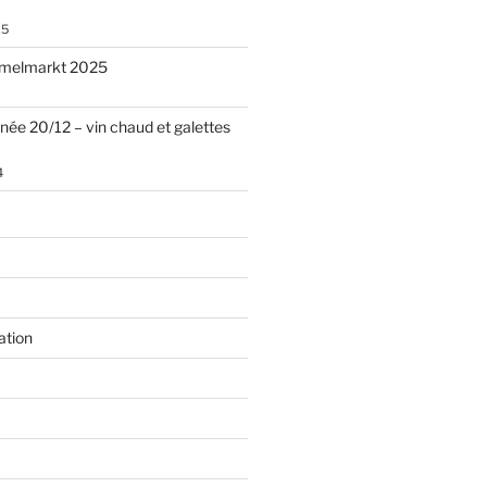
25
melmarkt 2025
nnée 20/12 – vin chaud et galettes
4
ation