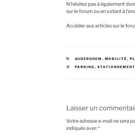
N’hésitez pas à également donne
sur le forum ou en votant à l’enq
Accéder aux articles sur le for
CATÉGORIES
AUDERGHEM
,
MOBILITÉ
,
P
ÉTIQUETTES
PARKING
,
STATIONNEMEN
Laisser un commentai
Votre adresse e-mail ne sera pa
indiqués avec
*