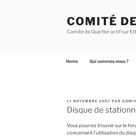
Aller
au
COMITÉ DE
contenu
principal
Comité de Quartier actif sur 
Home
Qui sommes-nous ?
PUBLIÉ
17 NOVEMBRE 2007
PAR
ADMI
LE
Disque de stationn
Vous pourrez trouver sur le for
concernant l’utilisation du dis