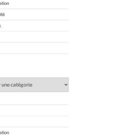
ation
ité
k
ation