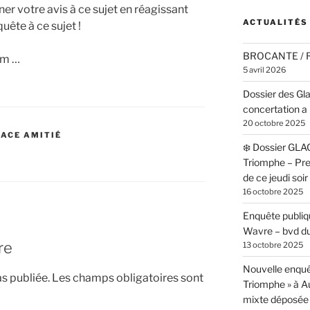
r votre avis à ce sujet en réagissant
ACTUALITÉS
uête à ce sujet !
BROCANTE /
um …
5 avril 2026
Dossier des Gl
concertation a 
20 octobre 2025
LACE AMITIÉ
❄️ Dossier GLA
T
Triomphe – Pr
de ce jeudi soi
16 octobre 2025
Enquête publiqu
Wavre – bvd du
re
13 octobre 2025
Nouvelle enquê
s publiée.
Les champs obligatoires sont
Triomphe » à 
mixte déposée 