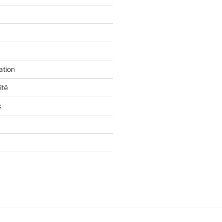
ation
ité
k