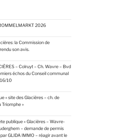
 ROMMELMARKT 2026
acières: la Commission de
rendu son avis.
CIÈRES – Colruyt – Ch. Wavre – Bvd
emiers échos du Conseil communal
r 16/10
e « site des Glacières – ch. de
 Triomphe »
te publique « Glacières – Wavre-
Auderghem – demande de permis
par GLIDA IMMO – réagir avant le