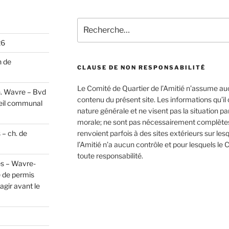
Recherche
pour
26
:
n de
CLAUSE DE NON RESPONSABILITÉ
Le Comité de Quartier de l’Amitié n’assume au
h. Wavre – Bvd
contenu du présent site. Les informations qu’i
eil communal
nature générale et ne visent pas la situation p
morale; ne sont pas nécessairement complètes,
 – ch. de
renvoient parfois à des sites extérieurs sur les
l’Amitié n’a aucun contrôle et pour lesquels le 
toute responsabilité.
es – Wavre-
 de permis
gir avant le