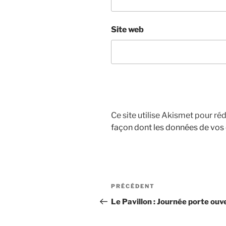
Site web
Ce site utilise Akismet pour réd
façon dont les données de vos
Navigation
Article
PRÉCÉDENT
de
précédent
Le Pavillon : Journée porte ouv
l’article