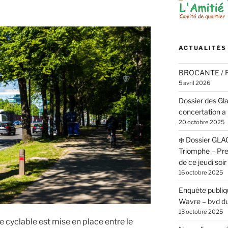
ACTUALITÉS
BROCANTE /
5 avril 2026
Dossier des Gl
concertation a 
20 octobre 2025
❄️ Dossier GLA
Triomphe – Pr
de ce jeudi soi
16 octobre 2025
Enquête publiqu
Wavre – bvd du
13 octobre 2025
e cyclable est mise en place entre le