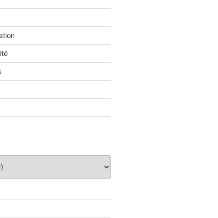
ation
ité
k