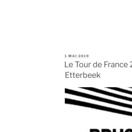
PUBLIÉ
1 MAI 2019
LE
Le Tour de France 
Etterbeek