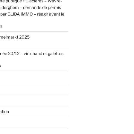
te publique « Glacières – Wavre-
Auderghem – demande de permis
par GLIDA IMMO – réagir avant le
25
melmarkt 2025
nnée 20/12 – vin chaud et galettes
4
ation