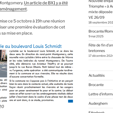
Nouvelle enquê
l Montgomery.
Un article de BX1 y a été
Triomphe » à 
et aménagement
.
mixte déposée 
VE 26/09
se ce 5 octobre à 19h une réunion
18 septembre 20
liser une première évaluation de cet
Brocante/Rom
sa mise en place.
9 mai 2025
Fête de fin d’a
bretonnes
17 décembre 202
Actualités
Brocante
Lettre d’inform
Auderghem
020
Etterbeek