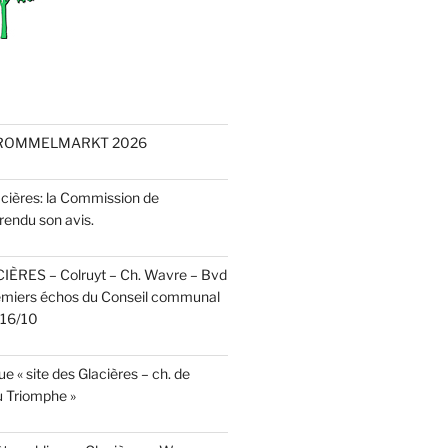
 ROMMELMARKT 2026
acières: la Commission de
rendu son avis.
CIÈRES – Colruyt – Ch. Wavre – Bvd
emiers échos du Conseil communal
r 16/10
e « site des Glacières – ch. de
 Triomphe »