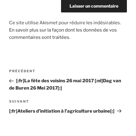
Ce site utilise Akismet pour réduire les indésirables.
En savoir plus sur la façon dont les données de vos
commentaires sont traitées
.
Navigation
Article
PRÉCÉDENT
de
précédent
[:fr]La fête des voisins 26 mai 2017 [:nl]Dag van
l’article
de Buren 26 Mei 2017[:]
Article
SUIVANT
suivant
[:fr]Ateliers d’initiation à l’agriculture urbaine[:]