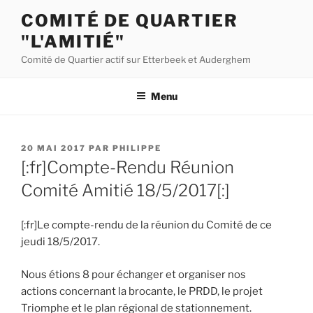
Aller
COMITÉ DE QUARTIER
au
"L'AMITIÉ"
contenu
principal
Comité de Quartier actif sur Etterbeek et Auderghem
Menu
PUBLIÉ
20 MAI 2017
PAR
PHILIPPE
LE
[:fr]Compte-Rendu Réunion
Comité Amitié 18/5/2017[:]
[:fr]Le compte-rendu de la réunion du Comité de ce
jeudi 18/5/2017.
Nous étions 8 pour échanger et organiser nos
actions concernant la brocante, le PRDD, le projet
Triomphe et le plan régional de stationnement.