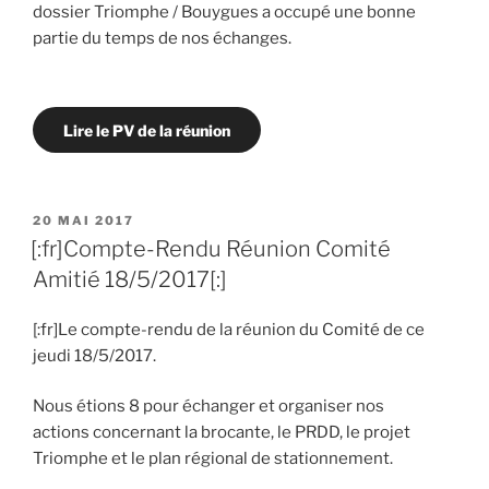
dossier Triomphe / Bouygues a occupé une bonne
partie du temps de nos échanges.
Lire le PV de la réunion
PUBLIÉ
20 MAI 2017
LE
[:fr]Compte-Rendu Réunion Comité
Amitié 18/5/2017[:]
[:fr]Le compte-rendu de la réunion du Comité de ce
jeudi 18/5/2017.
Nous étions 8 pour échanger et organiser nos
actions concernant la brocante, le PRDD, le projet
Triomphe et le plan régional de stationnement.