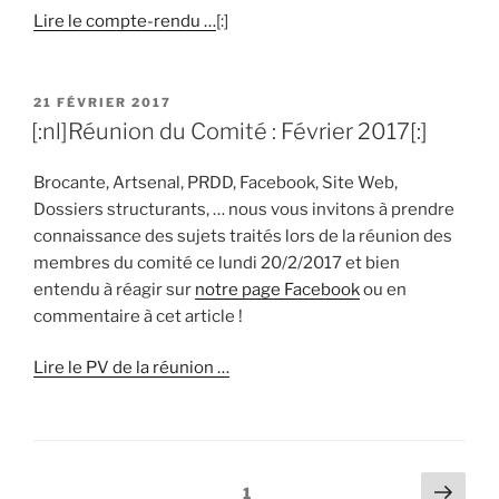
Lire le compte-rendu …
[:]
PUBLIÉ
21 FÉVRIER 2017
LE
[:nl]Réunion du Comité : Février 2017[:]
Brocante, Artsenal, PRDD, Facebook, Site Web,
Dossiers structurants, … nous vous invitons à prendre
connaissance des sujets traités lors de la réunion des
membres du comité ce lundi 20/2/2017 et bien
entendu à réagir sur
notre page Facebook
ou en
commentaire à cet article !
Lire le PV de la réunion …
Pagination
Page
Page
1