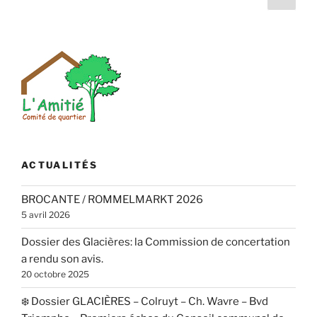
suiv
des
publications
ACTUALITÉS
BROCANTE / ROMMELMARKT 2026
5 avril 2026
Dossier des Glacières: la Commission de concertation
a rendu son avis.
20 octobre 2025
❄️ Dossier GLACIÈRES – Colruyt – Ch. Wavre – Bvd