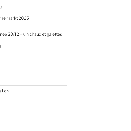
25
melmarkt 2025
nnée 20/12 – vin chaud et galettes
4
ation