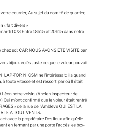
otre courrier, Au sujet du comité de quartier,
« fait divers »
sé mardi 10/3 Entre 18h15 et 20h15 dans notre
é chez soi; CAR NOUS AVONS ETE VISITE par
ers bijoux volés Juste ce que le voleur pouvait
 Ni LAP-TOP, Ni GSM ne l’intérèssait; il a quand
à toute vitesse et est ressorti par où Il était
 à Léon notre voisin, (Ancien inspecteur de
.) Qui m’ont confirmé que le voleur était rentré
RAGES » de la rue de l’Amblève QUI EST LA
RTE A TOUT VENTS.
t avec la propriétaire Des lieux afin qu’elle
ement en fermant par une porte l’accès les box-