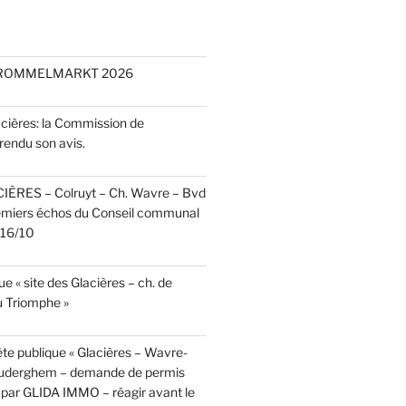
 ROMMELMARKT 2026
acières: la Commission de
rendu son avis.
CIÈRES – Colruyt – Ch. Wavre – Bvd
emiers échos du Conseil communal
r 16/10
e « site des Glacières – ch. de
 Triomphe »
te publique « Glacières – Wavre-
Auderghem – demande de permis
par GLIDA IMMO – réagir avant le