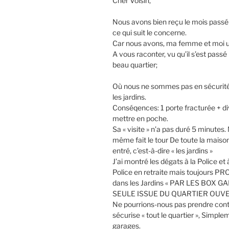
Cher Voisin,
Nous avons bien reçu le mois passé v
ce qui suit le concerne.
Car nous avons, ma femme et moi un 
A vous raconter, vu qu’il s’est pas
beau quartier;
Où nous ne sommes pas en sécurit
les jardins.
Conséqences: 1 porte fracturée + div
mettre en poche.
Sa « visite » n’a pas duré 5 minutes.
même fait le tour De toute la maison, 
entré, c’est-à-dire « les jardins »
J’ai montré les dégats à la Police et
Police en retraite mais toujours PRO
dans les Jardins « PAR LES BOX GA
SEULE ISSUE DU QUARTIER OUVE
Ne pourrions-nous pas prendre contac
sécurise « tout le quartier », Simpl
garages.