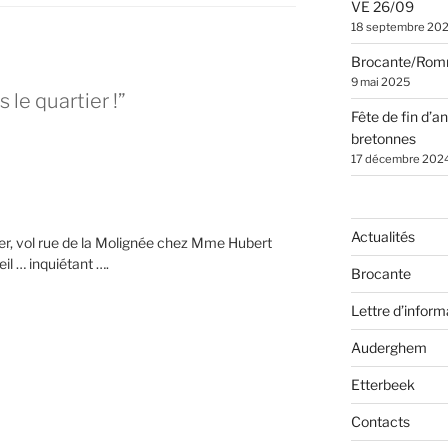
VE 26/09
18 septembre 20
Brocante/Rom
9 mai 2025
 le quartier !”
Fête de fin d’a
bretonnes
17 décembre 202
Actualités
er, vol rue de la Molignée chez Mme Hubert
l … inquiétant ….
Brocante
Lettre d’inform
Auderghem
Etterbeek
Contacts