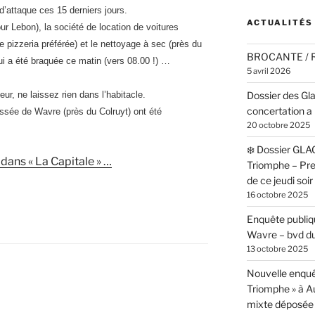
’attaque ces 15 derniers jours.
ACTUALITÉS
ur Lebon), la société de location de voitures
 pizzeria préférée) et le nettoyage à sec (près du
BROCANTE /
 qui a été braquée ce matin (vers 08.00 !) …
5 avril 2026
Dossier des Gl
ieur, ne laissez rien dans l’habitacle.
concertation a 
ussée de Wavre (près du Colruyt) ont été
20 octobre 2025
❄️ Dossier GLA
l dans « La Capitale » …
Triomphe – Pr
de ce jeudi soi
16 octobre 2025
Enquête publiqu
Wavre – bvd du
13 octobre 2025
Nouvelle enquê
Triomphe » à 
mixte déposée 