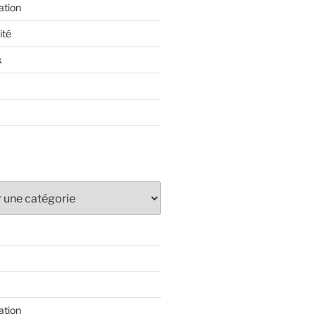
ation
ité
k
ation