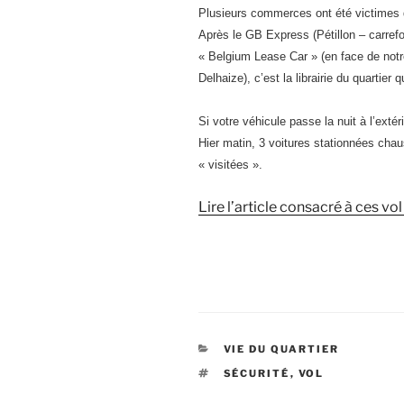
Plusieurs commerces ont été victimes d
Après le GB Express (Pétillon – carrefo
« Belgium Lease Car » (en face de notre
Delhaize), c’est la librairie du quartier
Si votre véhicule passe la nuit à l’extér
Hier matin, 3 voitures stationnées cha
« visitées ».
Lire l’article consacré à ces vo
CATÉGORIES
VIE DU QUARTIER
ÉTIQUETTES
SÉCURITÉ
,
VOL