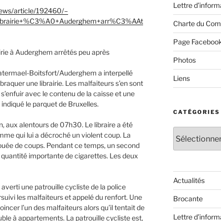
Lettre d’inform
/news/article/192460/–
librairie+%C3%A0+Auderghem+arr%C3%AAt
Charte du Com
Page Faceboo
airie à Auderghem arrêtés peu après
Photos
Watermael-Boitsfort/Auderghem a interpellé
Liens
aquer une librairie. Les malfaiteurs s’en sont
 s’enfuir avec le contenu de la caisse et une
 indiqué le parquet de Bruxelles.
CATÉGORIES
n, aux alentours de 07h30. Le libraire a été
Catégories
me qui lui a décroché un violent coup. La
 rouée de coups. Pendant ce temps, un second
e quantité importante de cigarettes. Les deux
Actualités
averti une patrouille cycliste de la police
suivi les malfaiteurs et appelé du renfort. Une
Brocante
incer l’un des malfaiteurs alors qu’il tentait de
Lettre d’inform
ble à appartements. La patrouille cycliste est,