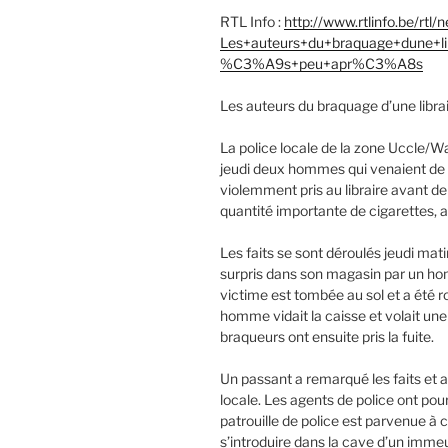
RTL Info :
http://www.rtlinfo.be/rtl
Les+auteurs+du+braquage+dune+
%C3%A9s+peu+apr%C3%A8s
Les auteurs du braquage d’une libr
La police locale de la zone Uccle/
jeudi deux hommes qui venaient de br
violemment pris au libraire avant de
quantité importante de cigarettes, a
Les faits se sont déroulés jeudi mati
surpris dans son magasin par un hom
victime est tombée au sol et a été
homme vidait la caisse et volait un
braqueurs ont ensuite pris la fuite.
Un passant a remarqué les faits et a 
locale. Les agents de police ont pour
patrouille de police est parvenue à co
s’introduire dans la cave d’un immeu