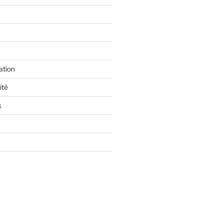
ation
ité
k