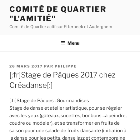
Aller
COMITÉ DE QUARTIER
au
"L'AMITIÉ"
contenu
principal
Comité de Quartier actif sur Etterbeek et Auderghem
Menu
PUBLIÉ
26 MARS 2017
PAR
PHILIPPE
LE
[:fr]Stage de Pâques 2017 chez
Créadanse[:]
[:fr]Stage de Pâques : Gourmandises
Stage de danse et atelier artistique, pour se régaler
avec les yeux (gâteaux, sucettes, bonbons…à peindre,
coudre ou modeler), et se transformer en fruits de
saison pour une salade de fruits dansante (initiation à
la danse pour les petits, danse jazz et contemporaine