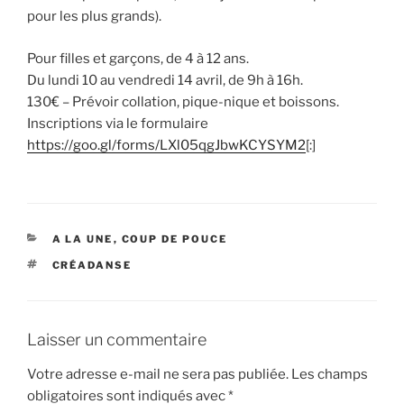
pour les plus grands).
Pour filles et garçons, de 4 à 12 ans.
Du lundi 10 au vendredi 14 avril, de 9h à 16h.
130€ – Prévoir collation, pique-nique et boissons.
Inscriptions via le formulaire
https://goo.gl/forms/LXl05qgJbwKCYSYM2
[:]
CATÉGORIES
A LA UNE
,
COUP DE POUCE
ÉTIQUETTES
CRÉADANSE
Laisser un commentaire
Votre adresse e-mail ne sera pas publiée.
Les champs
obligatoires sont indiqués avec
*