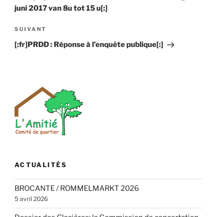
juni 2017 van 8u tot 15 u[:]
Article
SUIVANT
suivant
[:fr]PRDD : Réponse à l’enquête publique[:]
ACTUALITÉS
BROCANTE / ROMMELMARKT 2026
5 avril 2026