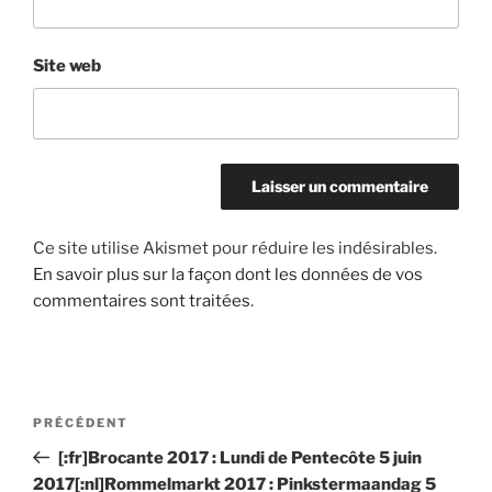
Site web
Ce site utilise Akismet pour réduire les indésirables.
En savoir plus sur la façon dont les données de vos
commentaires sont traitées
.
Navigation
Article
PRÉCÉDENT
de
précédent
[:fr]Brocante 2017 : Lundi de Pentecôte 5 juin
l’article
2017[:nl]Rommelmarkt 2017 : Pinkstermaandag 5