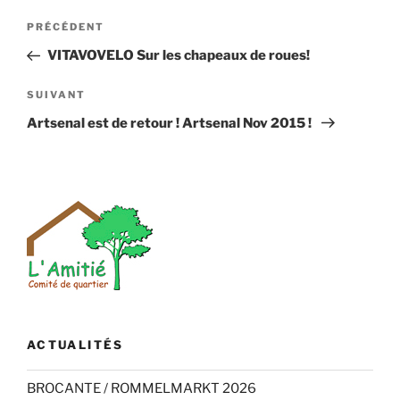
Navigation
Article
PRÉCÉDENT
de
précédent
VITAVOVELO Sur les chapeaux de roues!
l’article
Article
SUIVANT
suivant
Artsenal est de retour !
Artsenal Nov 2015 !
ACTUALITÉS
BROCANTE / ROMMELMARKT 2026