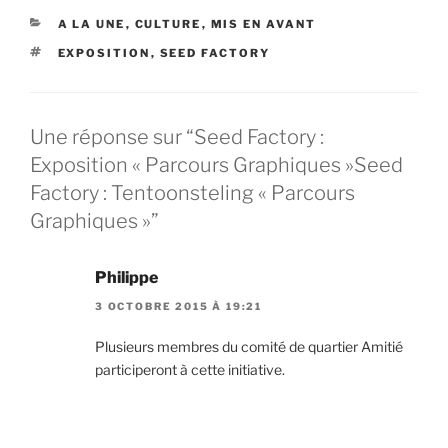
CATÉGORIES
A LA UNE
,
CULTURE
,
MIS EN AVANT
ÉTIQUETTES
EXPOSITION
,
SEED FACTORY
Une réponse sur “
Seed Factory :
Exposition « Parcours Graphiques »
Seed
Factory : Tentoonsteling « Parcours
Graphiques »
”
Philippe
3 OCTOBRE 2015 À 19:21
Plusieurs membres du comité de quartier Amitié
participeront à cette initiative.