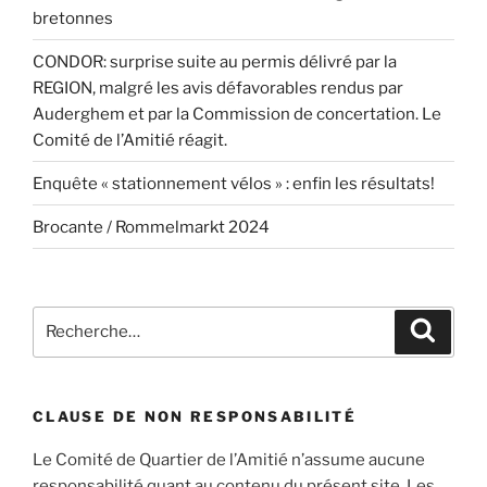
bretonnes
CONDOR: surprise suite au permis délivré par la
REGION, malgré les avis défavorables rendus par
Auderghem et par la Commission de concertation. Le
Comité de l’Amitié réagit.
Enquête « stationnement vélos » : enfin les résultats!
Brocante / Rommelmarkt 2024
Recherche
Recher
pour
:
CLAUSE DE NON RESPONSABILITÉ
Le Comité de Quartier de l’Amitié n’assume aucune
responsabilité quant au contenu du présent site. Les