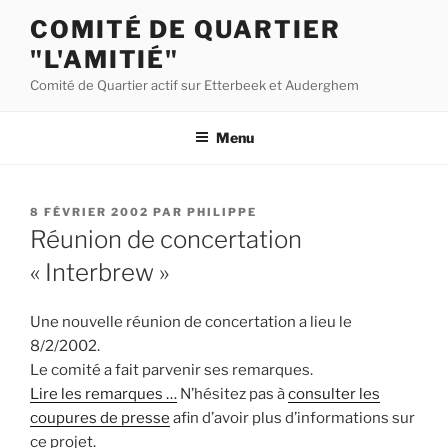
Aller
COMITÉ DE QUARTIER
au
"L'AMITIÉ"
contenu
principal
Comité de Quartier actif sur Etterbeek et Auderghem
Menu
PUBLIÉ
8 FÉVRIER 2002
PAR
PHILIPPE
LE
Réunion de concertation
« Interbrew »
Une nouvelle réunion de concertation a lieu le
8/2/2002.
Le comité a fait parvenir ses remarques.
Lire les remarques …
N’hésitez pas à
consulter les
coupures de presse
afin d’avoir plus d’informations sur
ce projet.