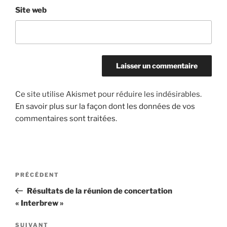
Site web
Ce site utilise Akismet pour réduire les indésirables.
En savoir plus sur la façon dont les données de vos
commentaires sont traitées
.
Navigation
Article
PRÉCÉDENT
de
précédent
Résultats de la réunion de concertation
l’article
« Interbrew »
Article
SUIVANT