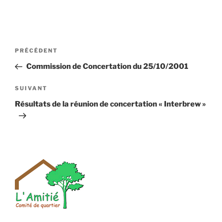
Navigation
Article
PRÉCÉDENT
de
précédent
Commission de Concertation du 25/10/2001
l’article
Article
SUIVANT
suivant
Résultats de la réunion de concertation « Interbrew »