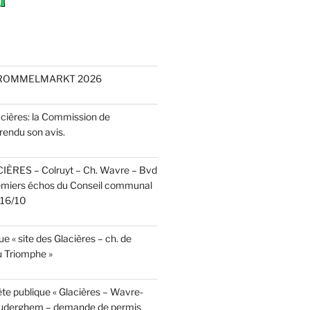
 ROMMELMARKT 2026
acières: la Commission de
rendu son avis.
CIÈRES – Colruyt – Ch. Wavre – Bvd
emiers échos du Conseil communal
r 16/10
e « site des Glacières – ch. de
 Triomphe »
te publique « Glacières – Wavre-
Auderghem – demande de permis