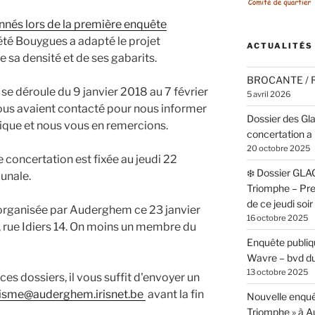
nnés lors de la première enquête
iété Bouygues a adapté le projet
ACTUALITÉS
 sa densité et de ses gabarits.
BROCANTE /
se déroule du 9 janvier 2018 au 7 février
5 avril 2026
ous avaient contacté pour nous informer
Dossier des Gl
ique et nous vous en remercions.
concertation a 
20 octobre 2025
 concertation est fixée au jeudi 22
❄️ Dossier GLA
unale.
Triomphe – Pr
de ce jeudi soi
 organisée par Auderghem ce 23 janvier
16 octobre 2025
 rue Idiers 14. On moins un membre du
Enquête publiqu
Wavre – bvd du
13 octobre 2025
ces dossiers, il vous suffit d'envoyer un
isme@auderghem.irisnet.be
avant la fin
Nouvelle enquê
Triomphe » à 