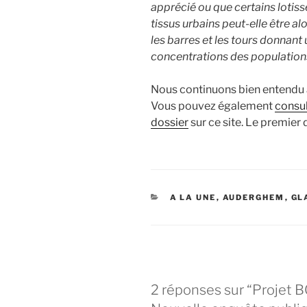
apprécié ou que certains lotis
tissus urbains peut-elle être alo
les barres et les tours donnant
concentrations des population
Nous continuons bien entendu à 
Vous pouvez également
consul
dossier
sur ce site. Le premier
CATÉGORIES
A LA UNE
,
AUDERGHEM
,
GL
2 réponses sur “Projet