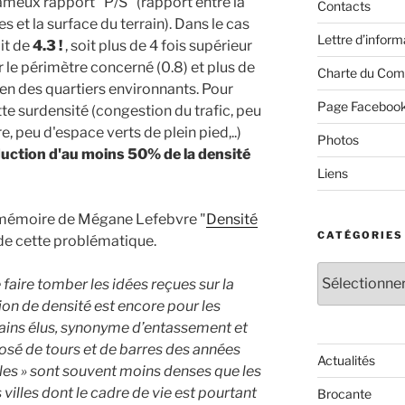
fameux rapport "P/S" (rapport entre la
Contacts
 et la surface du terrain). Dans le cas
Lettre d’inform
ait de
4.3 !
, soit plus de 4 fois supérieur
le périmètre concerné (0.8) et plus de
Charte du Com
en des quartiers environnants. Pour
Page Faceboo
tte surdensité (congestion du trafic, peu
e, peu d'espace verts de plein pied,..)
Photos
uction d'au moins 50% de la densité
Liens
 mémoire de Mégane Lefebvre "
Densité
CATÉGORIES
e de cette problématique.
Catégories
faire tomber les idées reçues sur la
ion de densité est encore pour les
rtains élus, synonyme d’entassement et
posé de tours et de barres des années
Actualités
les » sont souvent moins denses que les
villes dont le cadre de vie est pourtant
Brocante