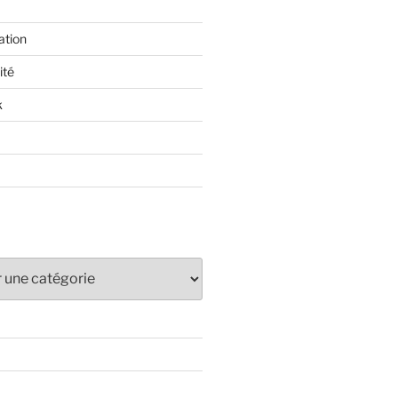
ation
ité
k