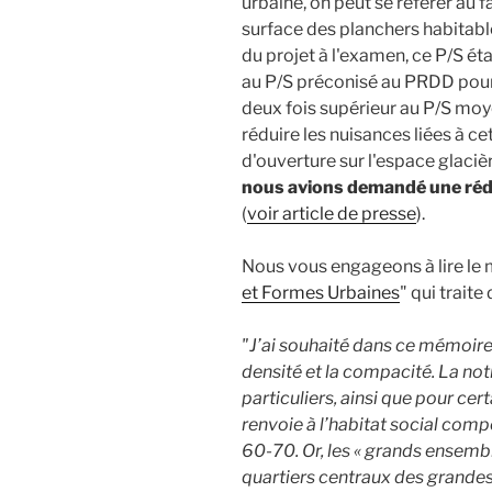
urbaine, on peut se référer au 
surface des planchers habitables
du projet à l'examen, ce P/S ét
au P/S préconisé au PRDD pour 
deux fois supérieur au P/S moy
réduire les nuisances liées à ce
d'ouverture sur l'espace glacièr
nous avions demandé une réd
(
voir article de presse
).
Nous vous engageons à lire le
et Formes Urbaines
" qui trait
"J’ai souhaité dans ce mémoire 
densité et la compacité. La not
particuliers, ainsi que pour ce
renvoie à l’habitat social com
60-70. Or, les « grands ensemb
quartiers centraux des grandes 