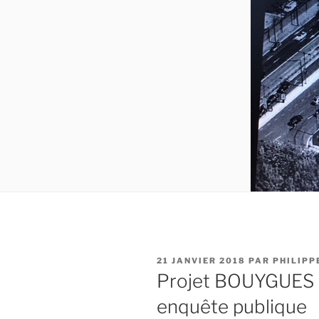
PUBLIÉ
21 JANVIER 2018
PAR
PHILIPP
LE
Projet BOUYGUES 
enquête publique