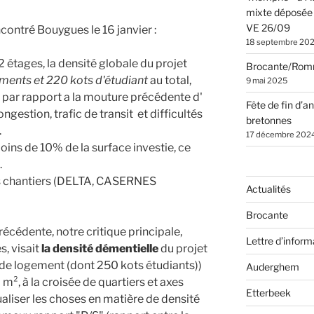
mixte déposée 
VE 26/09
contré Bouygues le 16 janvier :
18 septembre 20
2 étages, la densité globale du projet
Brocante/Rom
ments et 220 kots d'étudiant
au total,
9 mai 2025
 par rapport a la mouture précédente d'
Fête de fin d’a
ngestion, trafic de transit et difficultés
bretonnes
.
17 décembre 202
ins de 10% de la surface investie, ce
.
ds chantiers (DELTA, CASERNES
Actualités
Brocante
récédente, notre critique principale,
Lettre d’inform
s, visait
la densité démentielle
du projet
de logement (dont 250 kots étudiants))
Auderghem
m², à la croisée de quartiers et axes
Etterbeek
ualiser les choses en matière de densité