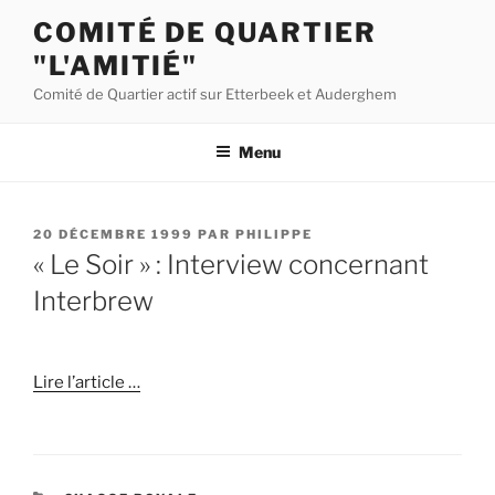
Aller
COMITÉ DE QUARTIER
au
"L'AMITIÉ"
contenu
principal
Comité de Quartier actif sur Etterbeek et Auderghem
Menu
PUBLIÉ
20 DÉCEMBRE 1999
PAR
PHILIPPE
LE
« Le Soir » : Interview concernant
Interbrew
Lire l’article …