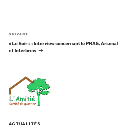
Navigation
de
Article
SUIVANT
l’article
suivant
« Le Soir » : Interview concernant le PRAS, Arsenal
et Interbrew
ACTUALITÉS