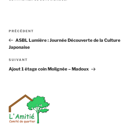
Navigation
Article
PRÉCÉDENT
de
précédent
ASBL Lumière : Journée Découverte de la Culture
l’article
Japonaise
Article
SUIVANT
suivant
Ajout 1 étage coin Molignée – Madoux