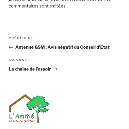
commentaires sont traitées
.
Navigation
Article
PRÉCÉDENT
de
précédent
Antenne GSM : Avis négatif du Conseil d’Etat
l’article
Article
SUIVANT
suivant
La chaine de l’espoir