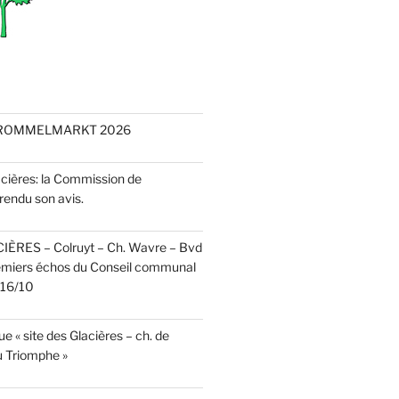
 ROMMELMARKT 2026
acières: la Commission de
rendu son avis.
CIÈRES – Colruyt – Ch. Wavre – Bvd
emiers échos du Conseil communal
r 16/10
e « site des Glacières – ch. de
 Triomphe »