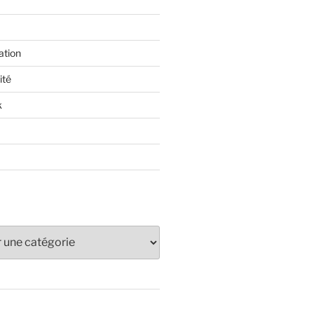
ation
ité
k