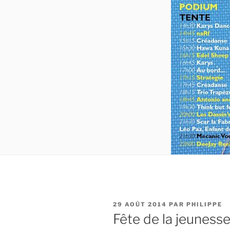
PUBLIÉ
29 AOÛT 2014
PAR
PHILIPPE
LE
Fête de la jeuness