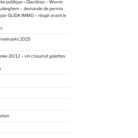
te publique « Glacières – Wavre-
Auderghem – demande de permis
par GLIDA IMMO – réagir avant le
25
melmarkt 2025
nnée 20/12 – vin chaud et galettes
4
ation