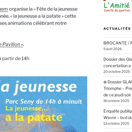
ghem
organise la « Fête de la jeunesse
ée, « la jeunesse a la patate » cette
es animations célébrant notre
ACTUALITÉS
BROCANTE /
 Pavillon »
.
5 avril 2026
 partir de 14h
Dossier des Gl
concertation a 
20 octobre 2025
❄️ Dossier GLA
Triomphe – Pr
de ce jeudi soi
16 octobre 2025
Enquête publiqu
Wavre – bvd du
13 octobre 2025