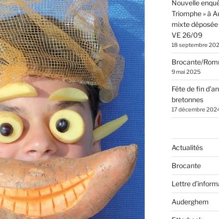
Nouvelle enquê
Triomphe » à 
mixte déposée 
VE 26/09
18 septembre 20
Brocante/Rom
9 mai 2025
Fête de fin d’a
bretonnes
17 décembre 202
Actualités
Brocante
Lettre d’inform
Auderghem