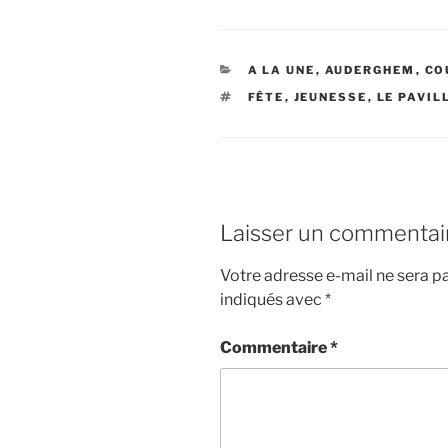
CATÉGORIES
A LA UNE
,
AUDERGHEM
,
CO
ÉTIQUETTES
FÊTE
,
JEUNESSE
,
LE PAVIL
Laisser un commentai
Votre adresse e-mail ne sera pa
indiqués avec
*
Commentaire
*