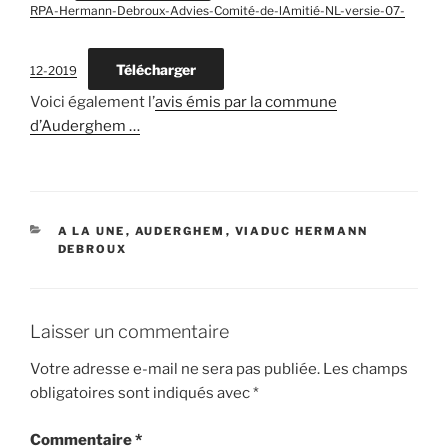
RPA-Hermann-Debroux-Advies-Comité-de-lAmitié-NL-versie-07-
Télécharger
12-2019
Voici également l’
avis émis par la commune
d’Auderghem …
CATÉGORIES
A LA UNE
,
AUDERGHEM
,
VIADUC HERMANN
DEBROUX
Laisser un commentaire
Votre adresse e-mail ne sera pas publiée.
Les champs
obligatoires sont indiqués avec
*
Commentaire
*