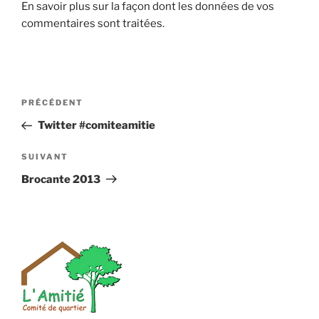
En savoir plus sur la façon dont les données de vos
commentaires sont traitées
.
Navigation
Article
PRÉCÉDENT
de
précédent
Twitter #comiteamitie
l’article
Article
SUIVANT
suivant
Brocante 2013