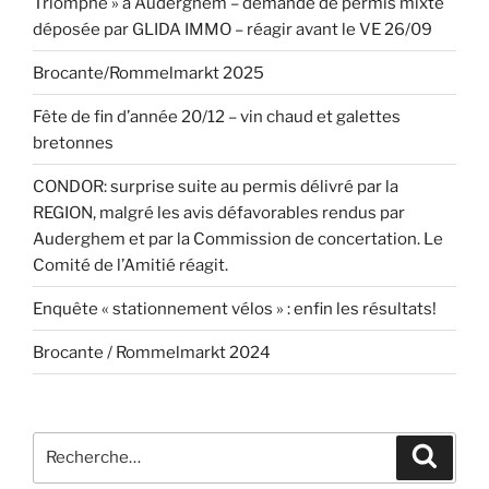
Triomphe » à Auderghem – demande de permis mixte
déposée par GLIDA IMMO – réagir avant le VE 26/09
Brocante/Rommelmarkt 2025
Fête de fin d’année 20/12 – vin chaud et galettes
bretonnes
CONDOR: surprise suite au permis délivré par la
REGION, malgré les avis défavorables rendus par
Auderghem et par la Commission de concertation. Le
Comité de l’Amitié réagit.
Enquête « stationnement vélos » : enfin les résultats!
Brocante / Rommelmarkt 2024
Recherche
Recher
pour