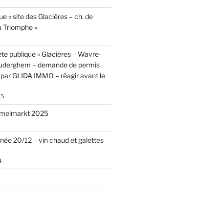
e « site des Glacières – ch. de
 Triomphe »
te publique « Glacières – Wavre-
Auderghem – demande de permis
par GLIDA IMMO – réagir avant le
25
melmarkt 2025
nnée 20/12 – vin chaud et galettes
4