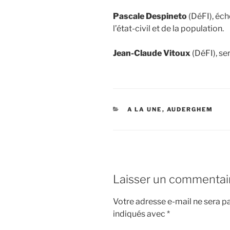
Pascale Despineto
(DéFI), éc
l’état-civil et de la population.
Jean-Claude Vitoux
(DéFI), se
CATÉGORIES
A LA UNE
,
AUDERGHEM
Laisser un commentai
Votre adresse e-mail ne sera pa
indiqués avec
*