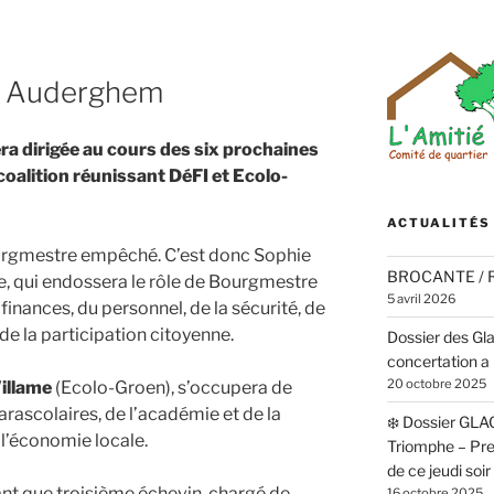
l Auderghem
 dirigée au cours des six prochaines
oalition réunissant DéFI et Ecolo-
ACTUALITÉS
ourgmestre empêché. C’est donc Sophie
BROCANTE /
, qui endossera le rôle de Bourgmestre
5 avril 2026
 finances, du personnel, de la sécurité, de
 de la participation citoyenne.
Dossier des Gl
concertation a 
20 octobre 2025
Willame
(Ecolo-Groen), s’occupera de
arascolaires, de l’académie et de la
❄️ Dossier GLA
 l’économie locale.
Triomphe – Pr
de ce jeudi soi
tant que troisième échevin, chargé de
16 octobre 2025