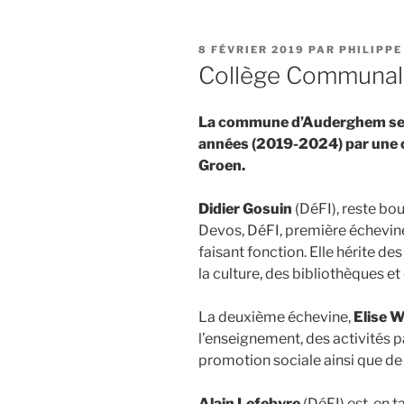
PUBLIÉ
8 FÉVRIER 2019
PAR
PHILIPPE
LE
Collège Communa
La commune d’Auderghem sera
années (2019-2024) par une c
Groen.
Didier Gosuin
(DéFI), reste b
Devos, DéFI, première échevine
faisant fonction. Elle hérite des
la culture, des bibliothèques et
La deuxième échevine,
Elise 
l’enseignement, des activités p
promotion sociale ainsi que de
Alain Lefebvre
(DéFI) est, en 