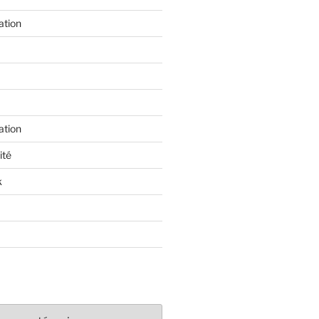
ation
ation
ité
k