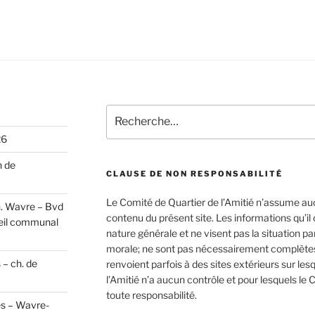
Recherche
pour
26
:
n de
CLAUSE DE NON RESPONSABILITÉ
Le Comité de Quartier de l’Amitié n’assume au
h. Wavre – Bvd
contenu du présent site. Les informations qu’i
eil communal
nature générale et ne visent pas la situation p
morale; ne sont pas nécessairement complètes,
 – ch. de
renvoient parfois à des sites extérieurs sur les
l’Amitié n’a aucun contrôle et pour lesquels le 
toute responsabilité.
es – Wavre-