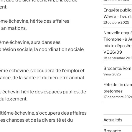
ent.
Enquête publiqu
Wavre – bvd du
ème échevine, hérite des affaires
13 octobre 2025
 animations.
Nouvelle enquê
Triomphe » à 
ième échevine, aura dans ses
mixte déposée 
ohésion sociale, la coordination sociale
VE 26/09
18 septembre 20
Brocante/Rom
ième échevine, s’occupera de l’emploi et
9 mai 2025
fance, de la santé et du bien-être animal.
Fête de fin d’a
bretonnes
 échevin, hérite des espaces publics, de
17 décembre 202
t du logement.
itième échevine, s’occupera des affaires
Actualités
es chances et de la diversité et du
Brocante