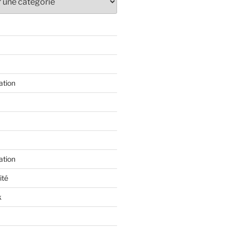
ation
ation
ité
k