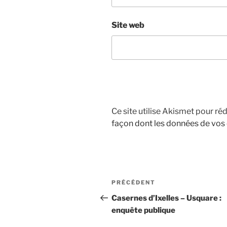
Site web
Ce site utilise Akismet pour réd
façon dont les données de vos
Navigation
Article
PRÉCÉDENT
de
précédent
Casernes d’Ixelles – Usquare :
enquête publique
l’article