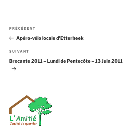
Navigation
Article
PRÉCÉDENT
de
précédent
Apéro-vélo locale d’Etterbeek
l’article
Article
SUIVANT
suivant
Brocante 2011 – Lundi de Pentecôte – 13 Juin 2011