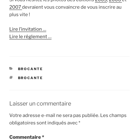
2007
devraient vous convaincre de vous inscrire au
plus vite !
Lire l’invitation …
Lire le réglement …
CATÉGORIES
BROCANTE
ÉTIQUETTES
BROCANTE
Laisser un commentaire
Votre adresse e-mail ne sera pas publiée.
Les champs
obligatoires sont indiqués avec
*
Commentaire
*