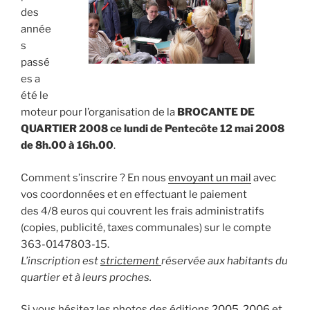
des
année
s
passé
es a
été le
moteur pour l’organisation de la
BROCANTE DE
QUARTIER 2008 ce lundi de Pentecôte 12 mai 2008
de 8h.00 à 16h.00
.
Comment s’inscrire ? En nous
envoyant un mail
avec
vos coordonnées et en effectuant le paiement
des 4/8 euros qui couvrent les frais administratifs
(copies, publicité, taxes communales) sur le compte
363-0147803-15.
L’inscription est
strictement
réservée aux habitants du
quartier et à leurs proches.
Si vous hésitez les photos des éditions
2005
,
2006
et