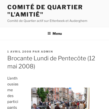
Aller
COMITÉ DE QUARTIER
au
"L'AMITIÉ"
contenu
principal
Comité de Quartier actif sur Etterbeek et Auderghem
Menu
PUBLIÉ
1 AVRIL 2008
PAR
ADMIN
LE
Brocante Lundi de Pentecôte (12
mai 2008)
L’enth
ousias
me
des
partici
pants