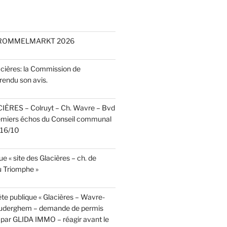
 ROMMELMARKT 2026
acières: la Commission de
rendu son avis.
CIÈRES – Colruyt – Ch. Wavre – Bvd
emiers échos du Conseil communal
r 16/10
e « site des Glacières – ch. de
 Triomphe »
te publique « Glacières – Wavre-
Auderghem – demande de permis
par GLIDA IMMO – réagir avant le