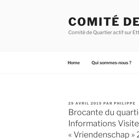
Aller
au
COMITÉ DE
contenu
principal
Comité de Quartier actif sur 
Home
Qui sommes-nous ?
PUBLIÉ
29 AVRIL 2015
PAR
PHILIPPE
LE
Brocante du quarti
Informations Visit
« Vriendenschap » 