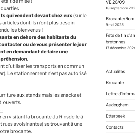
était de mise !
VE 26/09
quartier.
18 septembre 20
nts qui vendent devant chez eux
(sur le
Brocante/Rom
 articles dont ils n’ont plus besoin.
9 mai 2025
endu les bienvenus !
Fête de fin d’a
sants en dehors des habitants du
bretonnes
s contacter ou de vous présenter le jour
17 décembre 202
nt en demandant de faire une
mpréhension.
t d’utiliser les transports en commun
Actualités
ar). Le stationnement n’est pas autorisé
Brocante
Lettre d’inform
rriture aux stands mais les snacks et
t ouverts.
Auderghem
 …
Etterbeek
 en visitant la brocante du Rinsdelle à
et rues avoisinantes
) se trouvant à une
Contacts
notre brocante.