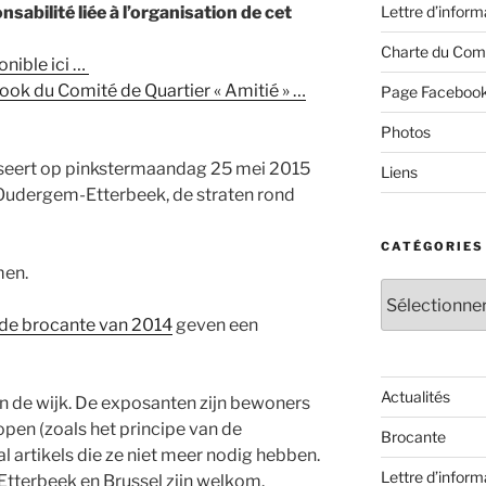
Lettre d’inform
sabilité liée à l’organisation de cet
Charte du Com
nible ici …
ook du Comité de Quartier « Amitié » …
Page Faceboo
Photos
iseert op pinkstermaandag 25 mei 2015
Liens
(Oudergem-Etterbeek, de straten rond
CATÉGORIES
men.
Catégories
 de brocante van 2014
geven een
Actualités
an de wijk. De exposanten zijn bewoners
kopen (zoals het principe van de
Brocante
l artikels die ze niet meer nodig hebben.
Lettre d’inform
Etterbeek en Brussel zijn welkom.