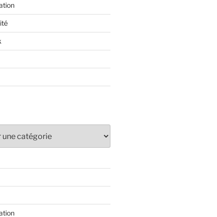
ation
ité
k
ation