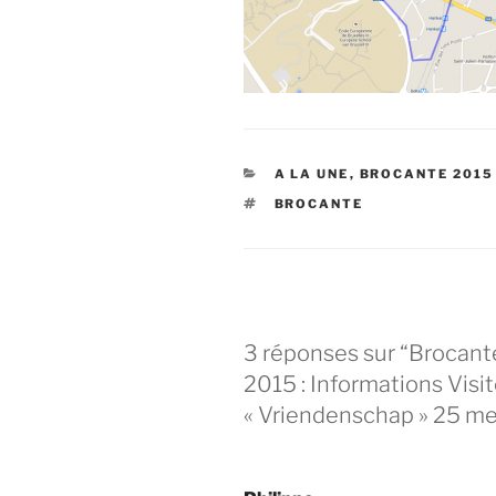
CATÉGORIES
A LA UNE
,
BROCANTE 2015
ÉTIQUETTES
BROCANTE
3 réponses sur “
Brocante
2015 : Informations Visi
« Vriendenschap » 25 me