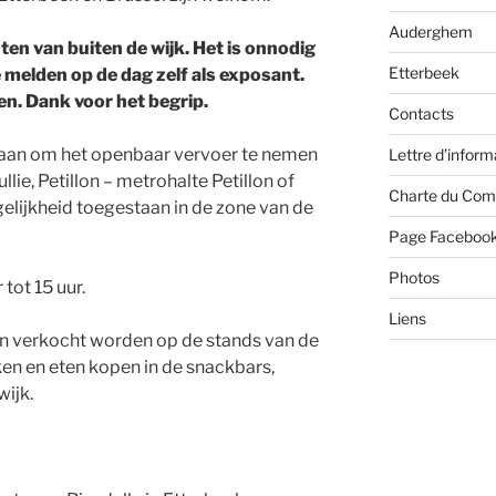
Auderghem
en van buiten de wijk. Het is onnodig
Etterbeek
 melden op de dag zelf als exposant.
n. Dank voor het begrip.
Contacts
k aan om het openbaar vervoer te nemen
Lettre d’inform
lie, Petillon – metrohalte Petillon of
Charte du Com
elijkheid toegestaan in de zone van de
Page Faceboo
Photos
 tot 15 uur.
Liens
n verkocht worden op de stands van de
en en eten kopen in de snackbars,
wijk.