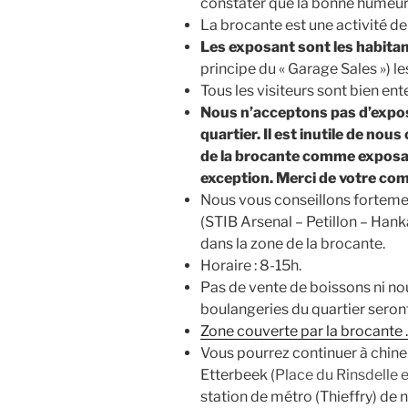
constater que la bonne humeur 
La brocante est une activité de 
Les exposant sont les habita
principe du « Garage Sales ») les
Tous les visiteurs sont bien ent
Nous n’acceptons pas d’expo
quartier. Il est inutile de nou
de la brocante comme exposa
exception. Merci de votre co
Nous vous conseillons fortemen
(STIB Arsenal – Petillon – Hank
dans la zone de la brocante.
Horaire : 8-15h.
Pas de vente de boissons ni nou
boulangeries du quartier seron
Zone couverte par la brocante
Vous pourrez continuer à chiner
Etterbeek (
Place du Rinsdelle 
station de métro (Thieffry) de 