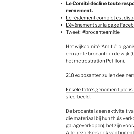
Le Comité décline toute respon
événement.
Le règlement complet est dispo
L’événement sur la page Faceb
Tweet :
#brocanteamitie
Het wijkcomité ‘Amitié’ organ
een grote brocante in de wijk 
het metrostration Petillon).
218 exposanten zullen deelne
Enkele foto’s genomen tijdens
sfeerbeeld.
De brocante is een aktiviteit v
die materiaal bij hun thuis ver
garageverkopen), het zijn voora
Alle bezoekers ook van buiten 