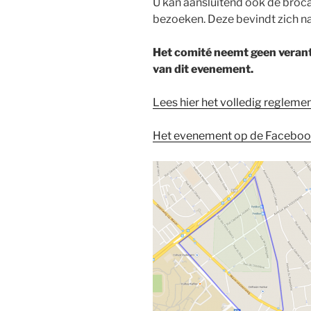
U kan aansluitend ook de broca
bezoeken. Deze bevindt zich nab
Het comité neemt geen verant
van dit evenement.
Lees hier het volledig regleme
Het evenement op de Facebookp