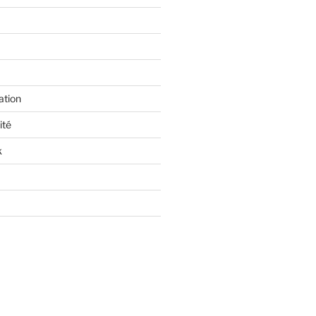
ation
ité
k