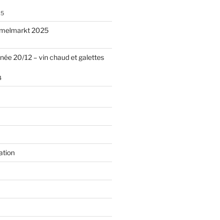
25
melmarkt 2025
nnée 20/12 – vin chaud et galettes
4
ation