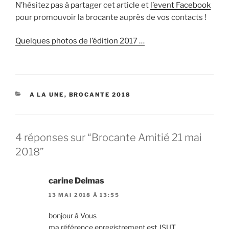
N’hésitez pas à partager cet article et
l’event Facebook
pour promouvoir la brocante auprès de vos contacts !
Quelques photos de l’édition 2017 …
CATÉGORIES
A LA UNE
,
BROCANTE 2018
4 réponses sur “Brocante Amitié 21 mai
2018”
carine Delmas
13 MAI 2018 À 13:55
bonjour à Vous
ma référence enregistrement est JSUT