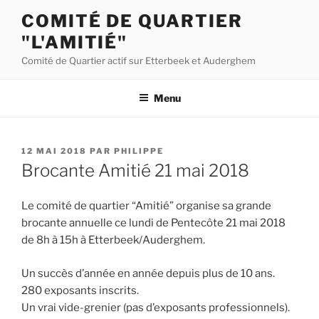
Aller
COMITÉ DE QUARTIER
au
"L'AMITIÉ"
contenu
principal
Comité de Quartier actif sur Etterbeek et Auderghem
Menu
PUBLIÉ
12 MAI 2018
PAR
PHILIPPE
LE
Brocante Amitié 21 mai 2018
Le comité de quartier “Amitié” organise sa grande
brocante annuelle ce lundi de Pentecôte 21 mai 2018
de 8h à 15h à Etterbeek/Auderghem.
Un succès d’année en année depuis plus de 10 ans.
280 exposants inscrits.
Un vrai vide-grenier (pas d’exposants professionnels).