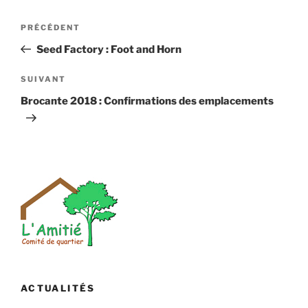
Navigation
Article
PRÉCÉDENT
de
précédent
Seed Factory : Foot and Horn
l’article
Article
SUIVANT
suivant
Brocante 2018 : Confirmations des emplacements
ACTUALITÉS