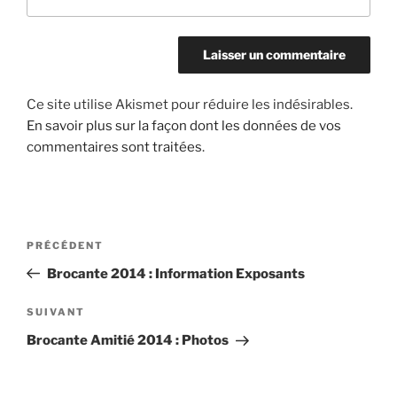
Ce site utilise Akismet pour réduire les indésirables.
En savoir plus sur la façon dont les données de vos
commentaires sont traitées
.
Navigation
Article
PRÉCÉDENT
de
précédent
Brocante 2014 : Information Exposants
l’article
Article
SUIVANT
suivant
Brocante Amitié 2014 : Photos