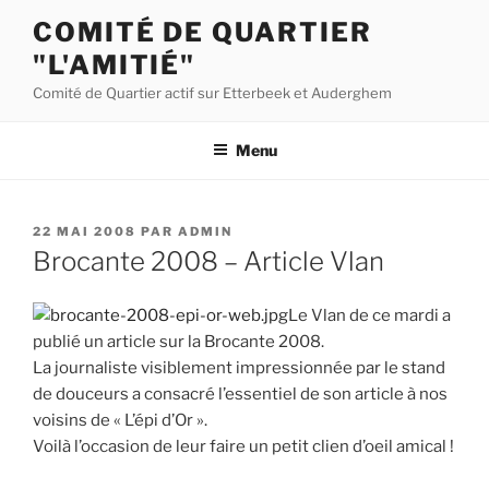
Aller
COMITÉ DE QUARTIER
au
"L'AMITIÉ"
contenu
principal
Comité de Quartier actif sur Etterbeek et Auderghem
Menu
PUBLIÉ
22 MAI 2008
PAR
ADMIN
LE
Brocante 2008 – Article Vlan
Le Vlan de ce mardi a
publié un article sur la Brocante 2008.
La journaliste visiblement impressionnée par le stand
de douceurs a consacré l’essentiel de son article à nos
voisins de « L’épi d’Or ».
Voilà l’occasion de leur faire un petit clien d’oeil amical !