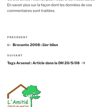
En savoir plus sur la façon dont les données de vos
commentaires sont traitées
.
Navigation
Article
PRÉCÉDENT
de
précédent
Brocante 2008 : 1ier bilan
l’article
Article
SUIVANT
suivant
Tags Arsenal : Article dans la DH 20/5/08