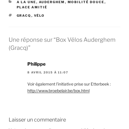
CATÉGORIES
A LA UNE
,
AUDERGHEM
,
MOBILITÉ DOUCE
,
PLACE AMITIÉ
ÉTIQUETTES
GRACQ
,
VÉLO
Une réponse sur “Box Vélos Auderghem
(Gracq)”
Philippe
8 AVRIL 2015 À 11:07
Voir également l’initiative prise sur Etterbeek :
http://www.broebelair.be/box.html
Laisser un commentaire