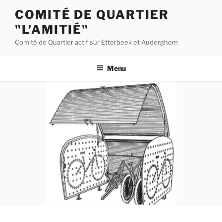
Aller
COMITÉ DE QUARTIER
au
"L'AMITIÉ"
contenu
principal
Comité de Quartier actif sur Etterbeek et Auderghem
Menu