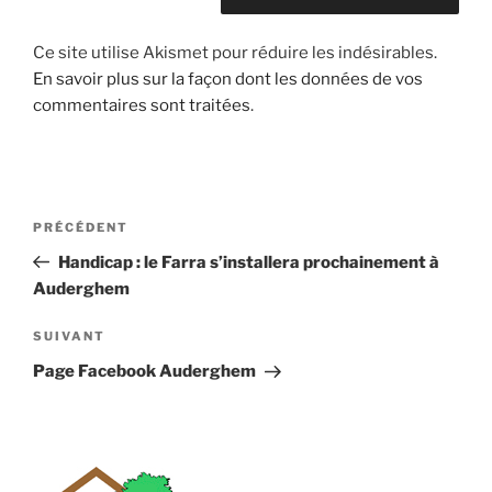
Ce site utilise Akismet pour réduire les indésirables.
En savoir plus sur la façon dont les données de vos
commentaires sont traitées
.
Navigation
Article
PRÉCÉDENT
de
précédent
Handicap : le Farra s’installera prochainement à
l’article
Auderghem
Article
SUIVANT
suivant
Page Facebook Auderghem