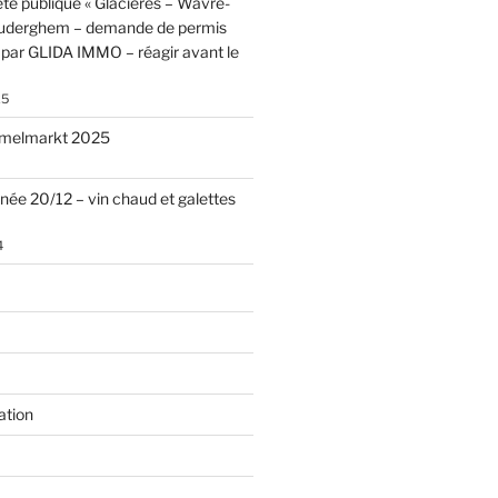
te publique « Glacières – Wavre-
Auderghem – demande de permis
par GLIDA IMMO – réagir avant le
25
melmarkt 2025
nnée 20/12 – vin chaud et galettes
4
ation