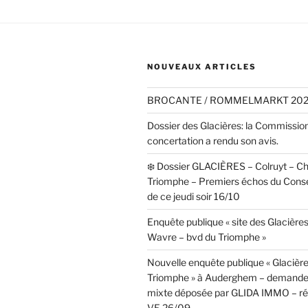
NOUVEAUX ARTICLES
BROCANTE / ROMMELMARKT 20
Dossier des Glacières: la Commissio
concertation a rendu son avis.
❄️ Dossier GLACIÈRES – Colruyt – C
Triomphe – Premiers échos du Cons
de ce jeudi soir 16/10
Enquête publique « site des Glacières
Wavre – bvd du Triomphe »
Nouvelle enquête publique « Glacièr
Triomphe » à Auderghem – demande
mixte déposée par GLIDA IMMO – réa
VE 26/09