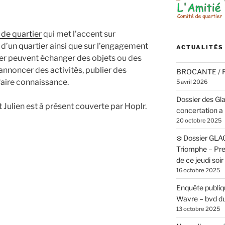
 de quartier
qui met l’accent sur
s d’un quartier ainsi que sur l’engagement
ACTUALITÉS
ier peuvent échanger des objets ou des
, annoncer des activités, publier des
BROCANTE /
aire connaissance.
5 avril 2026
Dossier des Gl
 Julien est à présent couverte par Hoplr.
concertation a 
20 octobre 2025
❄️ Dossier GLA
Triomphe – Pr
de ce jeudi soi
16 octobre 2025
Enquête publiqu
Wavre – bvd du
13 octobre 2025