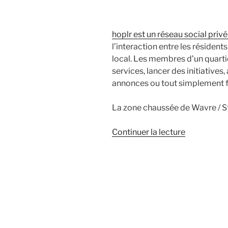
hoplr est un réseau social privé
l’interaction entre les résident
local. Les membres d’un quart
services, lancer des initiatives
annonces ou tout simplement f
La zone chaussée de Wavre / St
de
Continuer la lecture
« Hoplr
:
Réseau
Social
de
quartier »