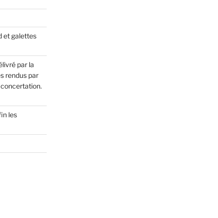
 et galettes
ivré par la
s rendus par
concertation.
in les