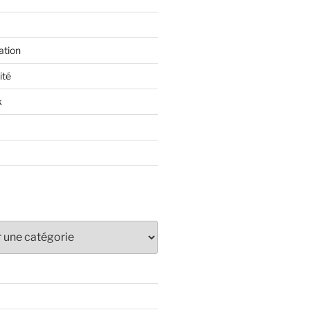
ation
ité
k