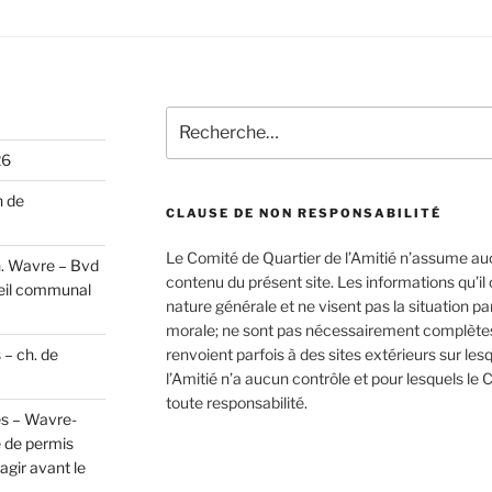
Recherche
pour
26
:
n de
CLAUSE DE NON RESPONSABILITÉ
Le Comité de Quartier de l’Amitié n’assume au
h. Wavre – Bvd
contenu du présent site. Les informations qu’i
eil communal
nature générale et ne visent pas la situation p
morale; ne sont pas nécessairement complètes,
 – ch. de
renvoient parfois à des sites extérieurs sur les
l’Amitié n’a aucun contrôle et pour lesquels le 
toute responsabilité.
es – Wavre-
 de permis
gir avant le