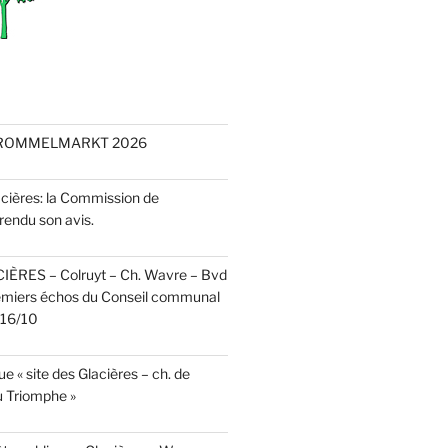
 ROMMELMARKT 2026
acières: la Commission de
rendu son avis.
CIÈRES – Colruyt – Ch. Wavre – Bvd
emiers échos du Conseil communal
r 16/10
e « site des Glacières – ch. de
 Triomphe »