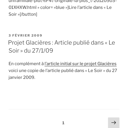
unifamiliale-plut%F4t-originale-la-plus_t-20120503-
01XHXW.html » color= »blue »]Lire l’article dans « Le
Soir »[/button]
PUBLIÉ
3 FÉVRIER 2009
LE
Projet Glacières : Article publié dans « Le
Soir » du 27/1/09
En complément à
l’article initial sur le projet Glacières
voici une copie de l’article publié dans « Le Soir » du 27
janvier 2009.
Pagination
Page
Page
1