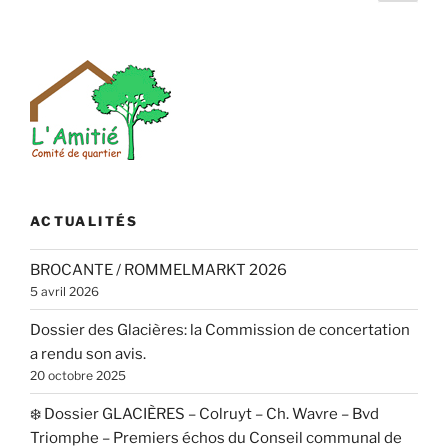
suiv
des
publications
ACTUALITÉS
BROCANTE / ROMMELMARKT 2026
5 avril 2026
Dossier des Glacières: la Commission de concertation
a rendu son avis.
20 octobre 2025
❄️ Dossier GLACIÈRES – Colruyt – Ch. Wavre – Bvd
Triomphe – Premiers échos du Conseil communal de