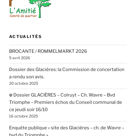
(CMM)
de
l’asbl
Taxistop »
ACTUALITÉS
BROCANTE / ROMMELMARKT 2026
5 avril 2026
Dossier des Glacières: la Commission de concertation
a rendu son avis.
20 octobre 2025
❄️ Dossier GLACIÈRES – Colruyt – Ch. Wavre – Bvd
Triomphe – Premiers échos du Conseil communal de
ce jeudi soir 16/10
16 octobre 2025
Enquête publique « site des Glacières – ch. de Wavre –
bvd du Triomphe »