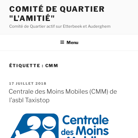
Aller
COMITÉ DE QUARTIER
au
"L'AMITIÉ"
contenu
principal
Comité de Quartier actif sur Etterbeek et Auderghem
Menu
ÉTIQUETTE :
CMM
PUBLIÉ
17 JUILLET 2018
LE
Centrale des Moins Mobiles (CMM) de
l’asbl Taxistop