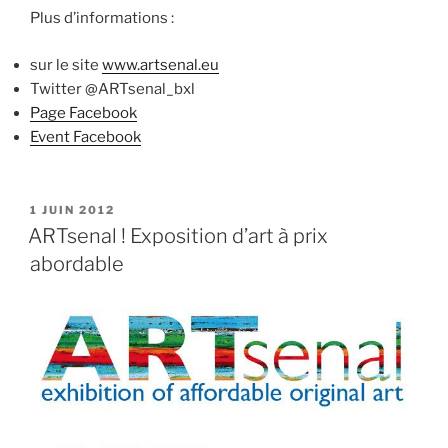
Plus d’informations :
sur le site
www.artsenal.eu
Twitter @ARTsenal_bxl
Page Facebook
Event Facebook
PUBLIÉ
1 JUIN 2012
LE
ARTsenal ! Exposition d’art à prix
abordable