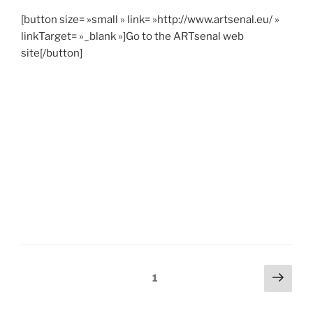
[button size= »small » link= »http://www.artsenal.eu/ »
linkTarget= »_blank »]Go to the ARTsenal web
site[/button]
Pagination
Page
Page
1
suiv
des