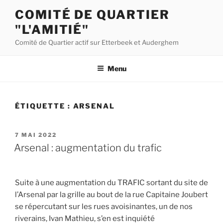
Aller
COMITÉ DE QUARTIER
au
"L'AMITIÉ"
contenu
principal
Comité de Quartier actif sur Etterbeek et Auderghem
Menu
ÉTIQUETTE :
ARSENAL
PUBLIÉ
7 MAI 2022
LE
Arsenal : augmentation du trafic
Suite à une augmentation du TRAFIC sortant du site de
l’Arsenal par la grille au bout de la rue Capitaine Joubert
se répercutant sur les rues avoisinantes, un de nos
riverains, Ivan Mathieu, s’en est inquiété