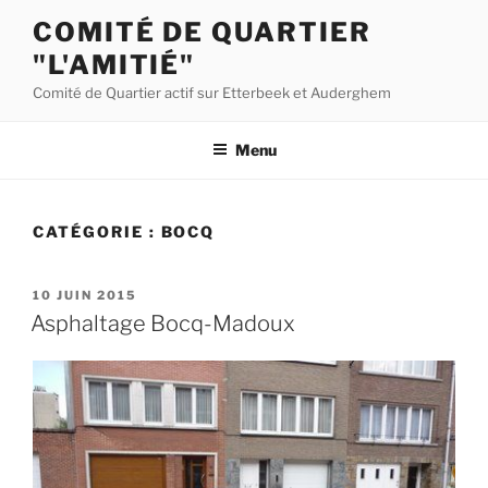
Aller
COMITÉ DE QUARTIER
au
"L'AMITIÉ"
contenu
principal
Comité de Quartier actif sur Etterbeek et Auderghem
Menu
CATÉGORIE :
BOCQ
PUBLIÉ
10 JUIN 2015
LE
Asphaltage Bocq-Madoux