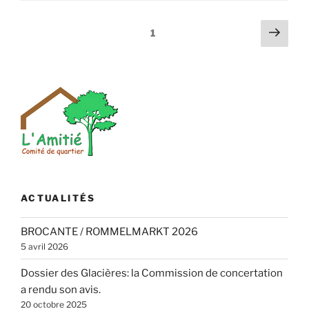
Inventaire
des
Pagination
Page
Page
1
chemins
suiv
des
lents
publications
(Auderghem
1/12/2013) »
ACTUALITÉS
BROCANTE / ROMMELMARKT 2026
5 avril 2026
Dossier des Glacières: la Commission de concertation
a rendu son avis.
20 octobre 2025