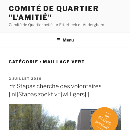
Aller
COMITÉ DE QUARTIER
au
"L'AMITIÉ"
contenu
principal
Comité de Quartier actif sur Etterbeek et Auderghem
Menu
CATÉGORIE :
MAILLAGE VERT
PUBLIÉ
2 JUILLET 2016
LE
[:fr]Stapas cherche des volontaires
[:nl]Stapas zoekt vrijwilligers[:]