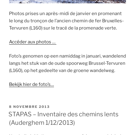
Photos prises un après-midi de janvier en promenant
le long du tronçon de l’ancien chemin de fer Bruxelles-
Tervuren (L160) sur le tracé de la promenade verte.
Accéder aux photos …
Foto’s genomen op een namiddag in januari, wandelend
langs het stuk van de oude spoorweg Brussel-Tervuren
(L160), op het gedeelte van de groene wandelweg.
Bekijk hier de foto’s…
PUBLIÉ
8 NOVEMBRE 2013
LE
STAPAS – Inventaire des chemins lents
(Auderghem 1/12/2013)