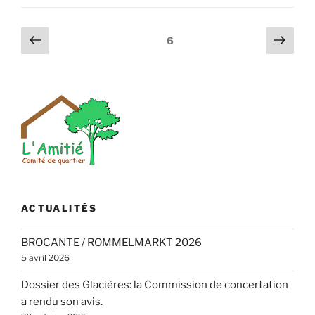
is
looking
Pagination
Page
Page
Page
6
for
précédente
suiv
des
volunteers[:nl]Zinneke
publications
Paradeis
looking
for
volunteers[:] »
ACTUALITÉS
BROCANTE / ROMMELMARKT 2026
5 avril 2026
Dossier des Glacières: la Commission de concertation
a rendu son avis.