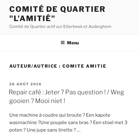
Aller
COMITÉ DE QUARTIER
au
"L'AMITIÉ"
contenu
principal
Comité de Quartier actif sur Etterbeek et Auderghem
Menu
AUTEUR/AUTRICE :
COMITE AMITIE
PUBLIÉ
26 AOÛT 2016
LE
Repair café : Jeter ? Pas question ! / Weg
gooien ? Mooi niet !
Une machine à coudre qui broute ? Een kapote
wasmachine ?Une poupée sans bras ? Een stoel met 3
poten ? Une jupe sans tirette ? …