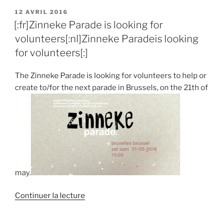
PUBLIÉ
12 AVRIL 2016
LE
[:fr]Zinneke Parade is looking for
volunteers[:nl]Zinneke Paradeis looking
for volunteers[:]
The Zinneke Parade is looking for volunteers to help or
create to/for the next parade in Brussels, on the 21th of
may.
de
Continuer la lecture
« [:fr]Zinneke
Parade